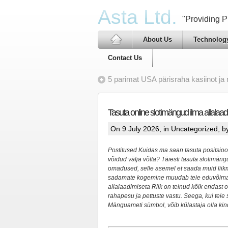
Asta Ltd.
"Providing Pr
About Us
Technolog
Contact Us
5 parimat USA pärisraha kasiinot ja
Tasuta online slotimängud ilma allalaadi
On 9 July 2026, in
Uncategorized
, b
Postitused Kuidas ma saan tasuta positsio
võidud välja võtta? Täiesti tasuta slotimä
omadused, selle asemel et saada muid liikm
sadamate kogemine muudab teie eduvõima
allalaadimiseta Riik on teinud kõik endast 
rahapesu ja pettuste vastu. Seega, kui teie 
Mänguameti sümbol, võib külastaja olla kin