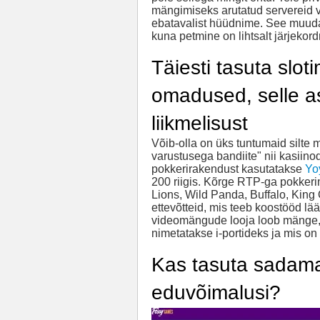
mängimiseks arutatud servereid või
ebatavalist hüüdnime. See muud
kuna petmine on lihtsalt järjeko
Täiesti tasuta slo
omadused, selle a
liikmelisust
Võib-olla on üks tuntumaid silt
varustusega bandiite" nii kasiinod
pokkerirakendust kasutatakse
Yo
200 riigis. Kõrge RTP-ga pokker
Lions, Wild Panda, Buffalo, King
ettevõtteid, mis teeb koostööd l
videomängude looja loob mänge, 
nimetatakse i-portideks ja mis on
Kas tasuta sadam
eduvõimalusi?