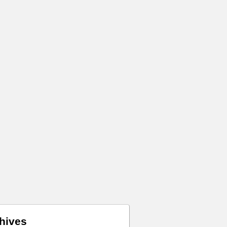
hives