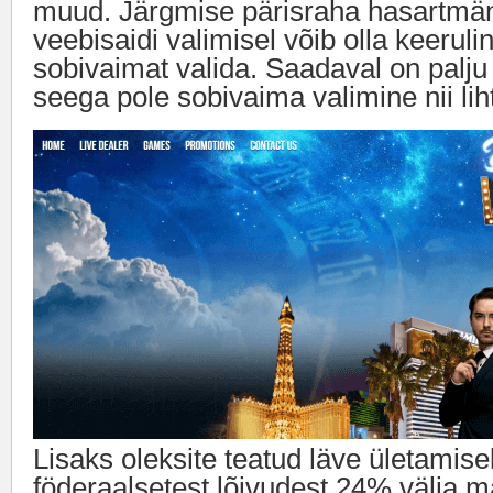
muud. Järgmise pärisraha hasartmän
veebisaidi valimisel võib olla keeruli
sobivaimat valida. Saadaval on palju 
seega pole sobivaima valimine nii liht
Lisaks oleksite teatud läve ületamise
föderaalsetest lõivudest 24% välja 