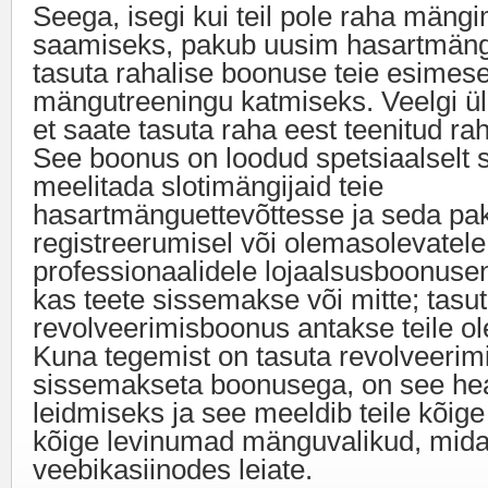
Seega, isegi kui teil pole raha män
saamiseks, pakub uusim hasartmängu
tasuta rahalise boonuse teie esimes
mängutreeningu katmiseks. Veelgi ül
et saate tasuta raha eest teenitud rah
See boonus on loodud spetsiaalselt s
meelitada slotimängijaid teie
hasartmänguettevõttesse ja seda pak
registreerumisel või olemasolevatele
professionaalidele lojaalsusboonusen
kas teete sissemakse või mitte; tasu
revolveerimisboonus antakse teile ol
Kuna tegemist on tasuta revolveeri
sissemakseta boonusega, on see hea
leidmiseks ja see meeldib teile kõig
kõige levinumad mänguvalikud, mid
veebikasiinodes leiate.