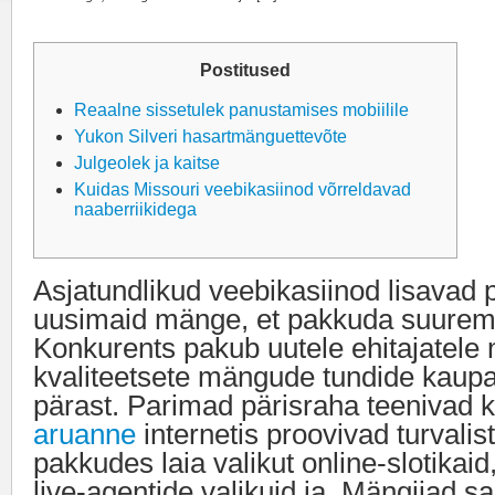
Postitused
Reaalne sissetulek panustamises mobiilile
Yukon Silveri hasartmänguettevõte
Julgeolek ja kaitse
Kuidas Missouri veebikasiinod võrreldavad
naaberriikidega
Asjatundlikud veebikasiinod lisavad p
uusimaid mänge, et pakkuda suurema
Konkurents pakub uutele ehitajatele
kvaliteetsete mängude tundide kaup
pärast. Parimad pärisraha teenivad 
aruanne
internetis proovivad turvalis
pakkudes laia valikut online-slotikai
live-agentide valikuid ja.
Mängijad sa