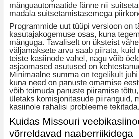
mänguautomaatide fänne nii suitseta
madala suitsetamistasemega piirkon
Programmide uut tüüpi versioon on t
kasutajakogemuse osas, kuna tegem
mänguga. Tavaliselt on üksteist vähe
väljamaksete arvu saab piirata, kuid
teiste kasiinode vahel, nagu võib öel
asjaomased asutused on kehtestanu
Minimaalne summa on tegelikult juhi 
kuna need on panuste omamise eest
võib toimuda panuste piiramise tõttu,
ületaks komisjonitasude piiranguid, 
kasiinole rahalisi probleeme tekitada
Kuidas Missouri veebikasiino
võrreldavad naaberriikidega