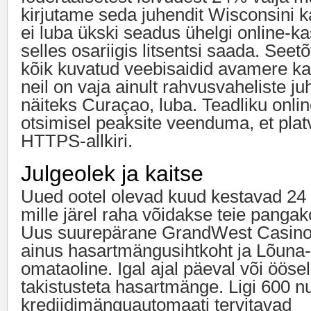
kirjutame seda juhendit Wisconsini k
ei luba ükski seadus ühelgi online-ka
selles osariigis litsentsi saada. Seet
kõik kuvatud veebisaidid avamere ka
neil on vaja ainult rahvusvaheliste ju
näiteks Curaçao, luba. Teadliku onlin
otsimisel peaksite veenduma, et plat
HTTPS-allkiri.
Julgeolek ja kaitse
Uued ootel olevad kuud kestavad 24 
mille järel raha võidakse teie panga
Uus suurepärane GrandWest Casino
ainus hasartmängusihtkoht ja Lõuna-
omataoline. Igal ajal päeval või öösel
takistusteta hasartmänge. Ligi 600 nu
krediidimänguautomaati tervitavad