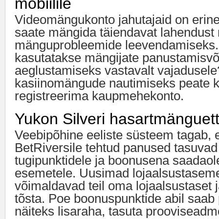
mobiilile
Videomängukonto jahutajaid on erinev
saate mängida täiendavat lahendust 
mänguprobleemide leevendamiseks. Mi
kasutatakse mängijate panustamisvõ
aeglustamiseks vastavalt vajadusel
kasiinomängude nautimiseks peate k
registreerima kaupmehekonto.
Yukon Silveri hasartmänguet
Veebipõhine eeliste süsteem tagab, e
BetRiversile tehtud panused tasuvad 
tugipunktidele ja boonusena saadaol
esemetele. Uusimad lojaalsustaseme
võimaldavad teil oma lojaalsustaset j
tõsta. Poe boonuspunktide abil saab
näiteks lisaraha, tasuta prooviseadme