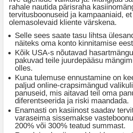
rahale nautida pärisraha kasiinomän
tervitusboonuseid ja kampaaniaid, et
olemasolevaid kliente värskena.
Selle sees saate tasu lihtsa ülesan
näiteks oma konto kinnitamise eest
Kõik USA-s nõutavad hasartmängu
pakuvad teile juurdepääsu mängimis
olles.
Kuna tulemuse ennustamine on kee
paljud online-crapsimängud valikuli
panuseid, mis aitavad teil oma pan
diferentseerida ja riski maandada.
Enamasti on kasiinost saadav terv
varaseima sissemakse vasteboonu
200% või 300% teatud summast.