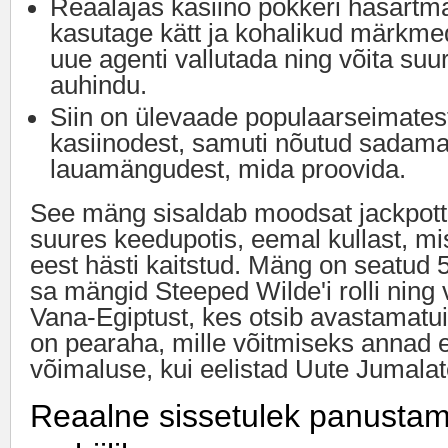
Reaalajas kasiino pokkeri hasartm
kasutage kätt ja kohalikud märkmed
uue agenti vallutada ning võita su
auhindu.
Siin on ülevaade populaarseimates
kasiinodest, samuti nõutud sadamat
lauamängudest, mida proovida.
See mäng sisaldab moodsat jackpott
suures keedupotis, eemal kullast, m
eest hästi kaitstud. Mäng on seatud 5×
sa mängid Steeped Wilde'i rolli nin
Vana-Egiptust, kes otsib avastamatui
on pearaha, mille võitmiseks annad 
võimaluse, kui eelistad Uute Jumalat
Reaalne sissetulek panustam