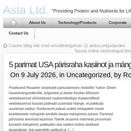
Asta Ltd.
"Providing Protein and Nutrients for Lif
About Us
Technology/Products
Corporate
Contact Us
Casino tilläg inte med omsättningskrav 11 aktiva erbjudanden
Tasuta online slotimängud ilma
5 parimat USA pärisraha kasiinot ja mäng
On 9 July 2026, in
Uncategorized
, by R
Postitused Reaalne sissetulek panustamises mobiilile Yukon Silveri
hasartmänguettevõte Julgeolek ja kaitse Kuidas Missouri
veebikasiinod võrreldavad naaberriikidega Asjatundlikud
veebikasiinod lisavad pidevalt uusimaid mänge, et pakkuda
suuremat valikut. Konkurents pakub uutele ehitajatele muret
kvaliteetsete mängude tundide kaupa mängimise pärast. Parimad
pärisraha teenivad kasiinod Täielik aruanne internetis proovivad
turvalist mängimist, pakkudes laia valikut online-slotikaid,
lauamänge, live-agentide valikuid ja. […]