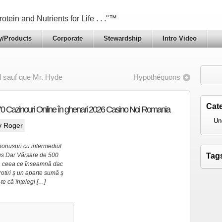
otein and Nutrients for Life . . ."™
y/Products
Corporate
Stewardship
Intro Video
yll sauf que Mr. Hyde
Hypothéquons
Cat
ef 70 Cazinouri Online în ghenari 2026 Casino Noi Romania
Un
y Roger
onusuri cu intermediul
nus Dar Vărsare de 500
Tag
aj, ceea ce înseamnă dac
rotiri ş un aparte sumă ş
te că înțelegi […]