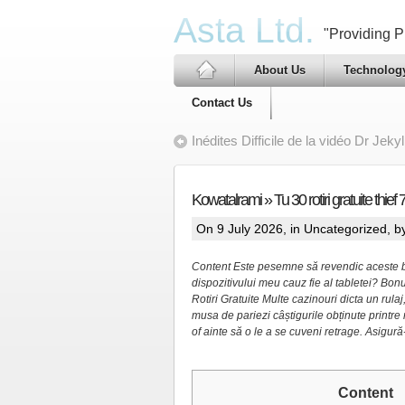
Asta Ltd.
"Providing Pr
About Us
Technolog
Contact Us
Inédites Difficile de la vidéo Dr Jek
Kowatalrami » Tu 30 rotiri gratuite thi
On 9 July 2026, in
Uncategorized
, b
Content Este pesemne să revendic aceste b
dispozitivului meu cauz fie al tabletei? Bo
Rotiri Gratuite Multe cazinouri dicta un rul
musa de pariezi câștigurile obținute printre 
of ainte să o le a se cuveni retrage. Asigură-
Content