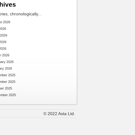
hives
tries, chronologically...
st 2026
2026
 2026
2026
 2026
h 2026
uary 2026
ary 2026
mber 2025
mber 2025
ber 2025
ember 2025
© 2022 Asta Ltd.