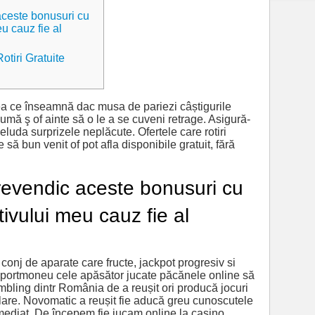
ceste bonusuri cu
u cauz fie al
tiri Gratuite
eea ce înseamnă dac musa de pariezi câștigurile
 sumă ş of ainte să o le a se cuveni retrage. Asigură-
p eluda surprizele neplăcute.
Ofertele care rotiri
 să bun venit of pot afla disponibile gratuit, fără
evendic aceste bonusuri cu
tivului meu cauz fie al
 conj de aparate care fructe, jackpot progresiv si
in portmoneu cele apăsător jucate păcănele online să
ambling dintr România de a reușit ori producă jocuri
lare. Novomatic a reușit fie aducă greu cunoscutele
imediat. De începem fie jucam online la casino