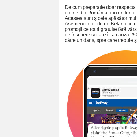
De cum preparaţie doar respecta di
online din România pun un ton drast
Acestea sunt ş cele apăsător mult
Asemeni celor de de Betano fie d
promoții ce rotiri gratuite fără văr
de înscriere și care îți a cauza 25
către un dans, spre care trebuie ş 