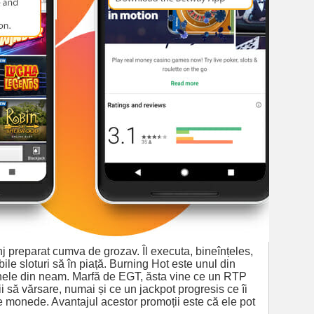
 preparat cumva de grozav. Îl executa, bineînțeles,
ile sloturi să în piață. Burning Hot este unul din
nele din neam. Marfă de EGT, ăsta vine ce un RTP
ii să vărsare, numai și ce un jackpot progresis ce îi
e monede. Avantajul acestor promoții este că ele pot