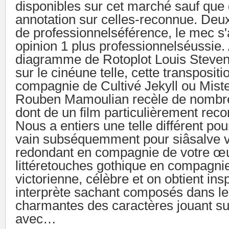
disponibles sur cet marché sauf que
annotation sur celles-reconnue. Deux
de professionnelséférence, le mec s'
opinion 1 plus professionnelséussie.
diagramme de Rotoplot Louis Steven
sur le cinéune telle, cette transpositi
compagnie de Cultivé Jekyll ou Mist
Rouben Mamoulian recèle de nombre
dont de un film particulièrement re
Nous a entiers une telle différent po
vain subséquemment pour siâsalve v
redondant en compagnie de votre œ
littéretouches gothique en compagni
victorienne, célèbre et on obtient ins
interprète sachant composés dans le
charmantes des caractères jouant sur
avec…