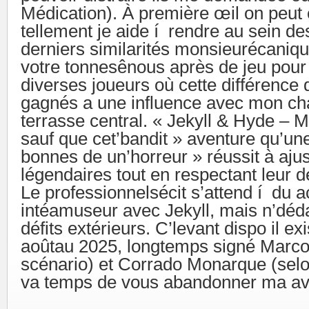
Médication). À première œil on peut 
tellement je aide í rendre au sein des
derniers similarités monsieurécaniq
votre tonnesênous après de jeu pour
diverses joueurs où cette différence
gagnés a une influence avec mon cha
terrasse central. « Jekyll & Hyde – 
sauf que cet’bandit » aventure qu’un
bonnes de un’horreur » réussit à ajus
légendaires tout en respectant leur d
Le professionnelsécit s’attend í du 
intéamuseur avec Jekyll, mais n’déd
défits extérieurs. C’levant dispo il ex
aoûtau 2025, longtemps signé Marc
scénario) et Corrado Monarque (selon 
va temps de vous abandonner ma av