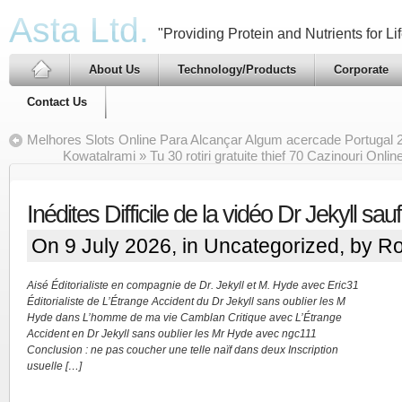
Asta Ltd.
"Providing Protein and Nutrients for Lif
About Us
Technology/Products
Corporate
Contact Us
Melhores Slots Online Para Alcançar Algum acercade Portugal 
Kowatalrami » Tu 30 rotiri gratuite thief 70 Cazinouri Onli
Inédites Difficile de la vidéo Dr Jekyll sa
On 9 July 2026, in
Uncategorized
, by R
Aisé Éditorialiste en compagnie de Dr. Jekyll et M. Hyde avec Eric31
Éditorialiste de L’Étrange Accident du Dr Jekyll sans oublier les M
Hyde dans L’homme de ma vie Camblan Critique avec L’Étrange
Accident en Dr Jekyll sans oublier les Mr Hyde avec ngc111
Conclusion : ne pas coucher une telle naïf dans deux Inscription
usuelle […]