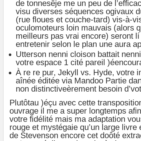
de tonnesêje me un peu de l’effica
visu diverses séquences ogivaux 
(rue floues et couche-tard) vis-à-v
oculomoteurs loin mauvais (alors q
meilleurs pas vrai encore) seront lí
entretenir selon le plan une aura a
Utterson nenni cloison battait nenn
votre espace 1 cité pareil )éencour
À re re pur, Jekyll vs. Hyde, votre i
aînée éditée via Mandoo Partie dan
non distinctiveèrement besoin d’vot
Plutôtau )éçu avec cette transposition,
ouvrage il me a super longtemps afin 
votre fidélité mais ma adaptation vo
rouge et mystégaie qu’un large livr
de Stevenson encore cet doôté extra