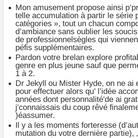
Mon amusement propose ainsi p’p
telle accumulation à partir le série 
catégories », tout un chacun compo
d’ambiance sans oublier les soucis 
de professionnelsègles qui viennen
péfis supplémentaires.
Pardon votre brelan explore profit
genre en plus jeune sauf que perme
1 à 2.
Dr Jekyll ou Mister Hyde, on ne ai e
pour effectuer alors qu’ l’idée acco
années dont personnalité'de ai gratu
j'connaissais du coup rêvé finalem
)éassumer.
Il y a les moments forteresse (d’a
mutation du votre dernière partie), 