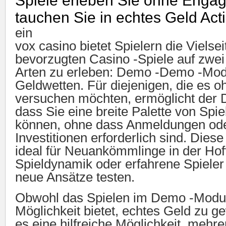
Spiele erleben Sie ohne Enga
tauchen Sie in echtes Geld Act
ein
vox casino bietet Spielern die Vielseit
bevorzugten Casino -Spiele auf zwe
Arten zu erleben: Demo -Demo -Mod
Geldwetten. Für diejenigen, die es 
versuchen möchten, ermöglicht der
dass Sie eine breite Palette von Spie
können, ohne dass Anmeldungen oder
Investitionen erforderlich sind. Diese
ideal für Neuankömmlinge in der Hof
Spieldynamik oder erfahrene Spieler 
neue Ansätze testen.
Obwohl das Spielen im Demo -Modus
Möglichkeit bietet, echtes Geld zu ge
es eine hilfreiche Möglichkeit, mehre