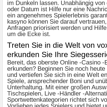
im Dunkeln lassen. Unabhängig vo
oder Datum ist Hilfe nur eine Nachrich
ein angenehmes Spielerlebnis garanti
kasyno können Sie darauf vertrauen,
Anfragen priorisiert werden und Hilf
um die Ecke ist.
Treten Sie in die Welt von v
erkunden Sie Ihre Siegesseri
Bereit, das oberste Online -Casino -
erkunden? Beginnen Sie noch heute 
und vertiefen Sie sich in eine Welt e
Spiele, ansprechender Boni und unüb
Unterhaltung. Mit einer großen Auswa
Tischspielen, Live -Händler -Alterna
Sportwettenkategorien richtet sich v
Vorlieben jedes Spielers und bietet 