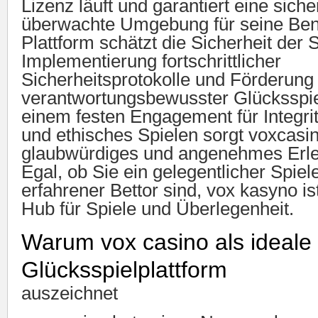
Lizenz läuft und garantiert eine sich
überwachte Umgebung für seine Ben
Plattform schätzt die Sicherheit der 
Implementierung fortschrittlicher
Sicherheitsprotokolle und Förderung
verantwortungsbewusster Glücksspi
einem festen Engagement für Integrit
und ethisches Spielen sorgt voxcasino
glaubwürdiges und angenehmes Erlebn
Egal, ob Sie ein gelegentlicher Spiel
erfahrener Bettor sind, vox kasyno ist
Hub für Spiele und Überlegenheit.
Warum vox casino als ideale
Glücksspielplattform
auszeichnet