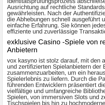
Identitätsprüfungsprozess abschließ
Ausrichtung auf rechtliche Standards
gewährleisten. Nach der Authentifiz
die Abhebungen schnell ausgeführt u
einfache Erfahrung. Sie können jede
effiziente und zuverlässige Transakt
exklusive Casino -Spiele von 
Anbietern
vox kasyno ist stolz darauf, mit den
und zertifizierten Spielanbietern der
zusammenzuarbeiten, um ein herau
Spielerlebnis zu liefern. Durch die Pa
führenden Entwicklern präsentiert die
vielfältige und umfangreiche Bibliot
Spielen, von immersiven Slots und z
Tischspielen bis hin zu hochmoderne