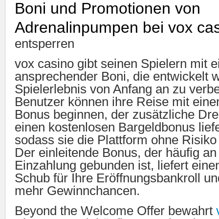
Boni und Promotionen von
Adrenalinpumpen bei vox ca
entsperren
vox casino gibt seinen Spielern mit e
ansprechender Boni, die entwickelt 
Spielerlebnis von Anfang an zu verb
Benutzer können ihre Reise mit ein
Bonus beginnen, der zusätzliche Dr
einen kostenlosen Bargeldbonus lief
sodass sie die Plattform ohne Risiko
Der einleitende Bonus, der häufig an 
Einzahlung gebunden ist, liefert eine
Schub für Ihre Eröffnungsbankroll un
mehr Gewinnchancen.
Beyond the Welcome Offer bewahrt