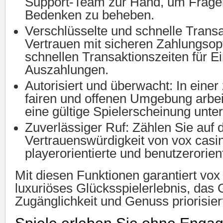
Support-Team zur Hand, um Frage
Bedenken zu beheben.
Verschlüsselte und schnelle Transa
Vertrauen mit sicheren Zahlungsop
schnellen Transaktionszeiten für 
Auszahlungen.
Autorisiert und überwacht: In einer
fairen und offenen Umgebung arbei
eine gültige Spielerscheinung unter
Zuverlässiger Ruf: Zählen Sie auf 
Vertrauenswürdigkeit von vox casin
playerorientierte und benutzerorient
Mit diesen Funktionen garantiert vox
luxuriöses Glücksspielerlebnis, das 
Zugänglichkeit und Genuss priorisier