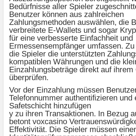
Bedürfnisse aller Spieler zugeschnitt
Benutzer können aus zahlreichen
Zahlungsmethoden auswählen, die B
verbreitete E-Wallets und sogar Kr
für eine verbesserte Einfachheit und
Ermessensempfänger umfassen. Zu
die Spieler die unterstützten Zahlun
kompatiblen Währungen und die klei
Einzahlungsbeträge direkt auf ihrem
überprüfen.
Vor der Einzahlung müssen Benutzer
Telefonnummer authentifizieren und 
Safetschicht hinzufügen
y zu ihren Transaktionen. In Bezug a
betont voxcasino Vertrauenswürdigke
Effektivität. Die Spieler müssen eine