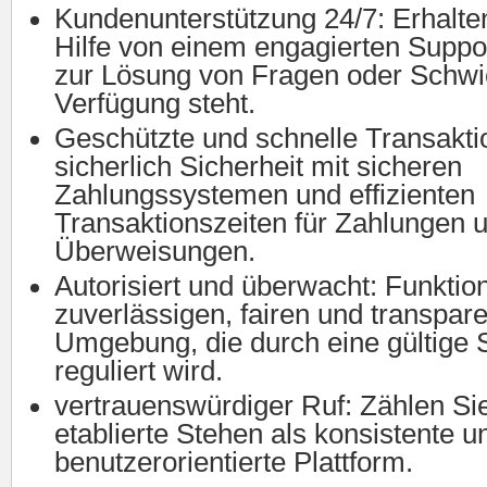
Kundenunterstützung 24/7: Erhalte
Hilfe von einem engagierten Suppo
zur Lösung von Fragen oder Schwie
Verfügung steht.
Geschützte und schnelle Transakti
sicherlich Sicherheit mit sicheren
Zahlungssystemen und effizienten
Transaktionszeiten für Zahlungen 
Überweisungen.
Autorisiert und überwacht: Funktion
zuverlässigen, fairen und transpar
Umgebung, die durch eine gültige 
reguliert wird.
vertrauenswürdiger Ruf: Zählen Sie
etablierte Stehen als konsistente u
benutzerorientierte Plattform.