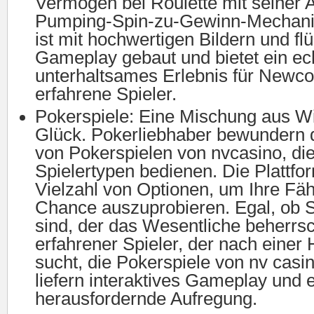
Vermögen bei Roulette mit seiner A
Pumping-Spin-zu-Gewinn-Mechanik
ist mit hochwertigen Bildern und f
Gameplay gebaut und bietet ein ec
unterhaltsames Erlebnis für Newc
erfahrene Spieler.
Pokerspiele: Eine Mischung aus W
Glück. Pokerliebhaber bewundern
von Pokerspielen von nvcasino, die
Spielertypen bedienen. Die Plattfor
Vielzahl von Optionen, um Ihre Fäh
Chance auszuprobieren. Egal, ob S
sind, der das Wesentliche beherrsc
erfahrener Spieler, der nach einer
sucht, die Pokerspiele von nv casin
liefern interaktives Gameplay und 
herausfordernde Aufregung.