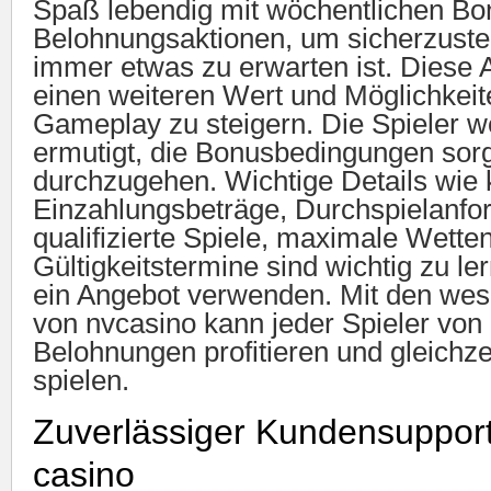
Spaß lebendig mit wöchentlichen Bo
Belohnungsaktionen, um sicherzustel
immer etwas zu erwarten ist. Diese 
einen weiteren Wert und Möglichkeit
Gameplay zu steigern. Die Spieler 
ermutigt, die Bonusbedingungen sorg
durchzugehen. Wichtige Details wie 
Einzahlungsbeträge, Durchspielanfo
qualifizierte Spiele, maximale Wetten
Gültigkeitstermine sind wichtig zu le
ein Angebot verwenden. Mit den wes
von nvcasino kann jeder Spieler von
Belohnungen profitieren und gleichze
spielen.
Zuverlässiger Kundensupport
casino