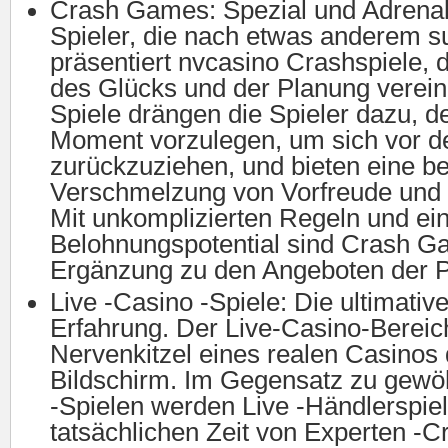
Crash Games: Spezial und Adrena
Spieler, die nach etwas anderem s
präsentiert nvcasino Crashspiele, 
des Glücks und der Planung verein
Spiele drängen die Spieler dazu, d
Moment vorzulegen, um sich vor d
zurückzuziehen, und bieten eine b
Verschmelzung von Vorfreude und
Mit unkomplizierten Regeln und e
Belohnungspotential sind Crash G
Ergänzung zu den Angeboten der P
Live -Casino -Spiele: Die ultimative
Erfahrung. Der Live-Casino-Bereich
Nervenkitzel eines realen Casinos d
Bildschirm. Im Gegensatz zu gewö
-Spielen werden Live -Händlerspiel
tatsächlichen Zeit von Experten -C