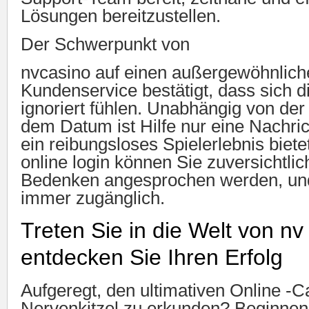
Lösungen bereitzustellen.
Der Schwerpunkt von
nvcasino auf einen außergewöhnlich
Kundenservice bestätigt, dass sich di
ignoriert fühlen. Unabhängig von der
dem Datum ist Hilfe nur eine Nachrich
ein reibungsloses Spielerlebnis biete
online login können Sie zuversichtlic
Bedenken angesprochen werden, und 
immer zugänglich.
Treten Sie in die Welt von nv
entdecken Sie Ihren Erfolg
Aufgeregt, den ultimativen Online -C
Nervenkitzel zu erkunden? Beginnen