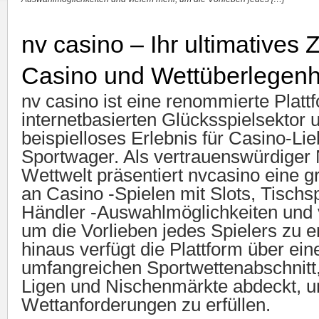
nv casino – Ihr ultimatives Z
Casino und Wettüberlegenh
nv casino ist eine renommierte Platt
internetbasierten Glücksspielsektor u
beispielloses Erlebnis für Casino-Li
Sportwager. Als vertrauenswürdiger
Wettwelt präsentiert nvcasino eine 
an Casino -Spielen mit Slots, Tischsp
Händler -Auswahlmöglichkeiten und 
um die Vorlieben jedes Spielers zu e
hinaus verfügt die Plattform über ein
umfangreichen Sportwettenabschnitt,
Ligen und Nischenmärkte abdeckt, u
Wettanforderungen zu erfüllen.