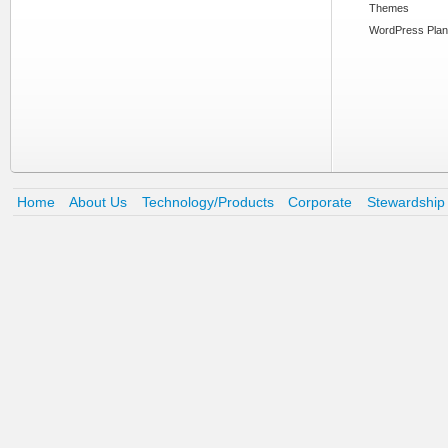
Themes
WordPress Plan
Home
About Us
Technology/Products
Corporate
Stewardship