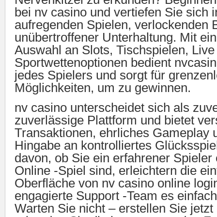
bei nv casino und vertiefen Sie sich 
aufregenden Spielen, verlockenden 
unübertroffener Unterhaltung. Mit ei
Auswahl an Slots, Tischspielen, Liv
Sportwettenoptionen bedient nvcasin
jedes Spielers und sorgt für grenze
Möglichkeiten, um zu gewinnen.
nv casino unterscheidet sich als zuv
zuverlässige Plattform und bietet ver
Transaktionen, ehrliches Gameplay 
Hingabe an kontrolliertes Glücksspi
davon, ob Sie ein erfahrener Spieler
Online -Spiel sind, erleichtern die ei
Oberfläche von nv casino online logi
engagierte Support -Team es einfach
Warten Sie nicht – erstellen Sie jetzt