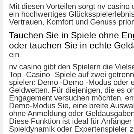
Mit diesen Vorteilen sorgt nv casino o
ein hochwertiges Glücksspielerlebnis
Vertrauen, Komfort und Genuss priori
Tauchen Sie in Spiele ohne E
oder tauchen Sie in echte Gel
ein
nv casino gibt den Spielern die Vielsei
Top -Casino -Spiele auf zwei getrenn
spielen: Demo -Demo -Modus oder 
Geldwetten. Für diejenigen, die es o
Engagement versuchen möchten, erm
Demo-Modus Sie, eine breite Auswah
ohne Anmeldung oder Geldausgaben
Diese Funktion ist ideal für Anfänger
Spieldynamik oder Expertenspieler zu