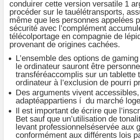
conduirer cette version versatile 1 a
procéder sur le tauélétransports, as
même que les personnes appelées p
sécurité avec l’complément accumul
télécolportage en compagnie de lépi
provenant de origines cachées.
L’ensemble des options de gaming
le ordinateur sauront être personn
transféréaccomplis sur un tablette t
ordinateur à l’exclusion de pourri p
Des arguments vivent accessibles, 
adaptéappartiens í du marché log
Il est important de écrire que l’ins
Bet sauf que un’utilisation de tonali
levant professionnelséservée aux g
conformément aux différents lois p