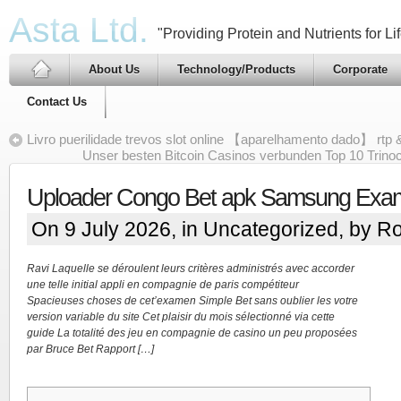
Asta Ltd.
"Providing Protein and Nutrients for Lif
About Us
Technology/Products
Corporate
Contact Us
Livro puerilidade trevos slot online 【aparelhamento dado】 rtp
Unser besten Bitcoin Casinos verbunden Top 10 Trinoc
Uploader Congo Bet apk Samsung Exa
On 9 July 2026, in
Uncategorized
, by R
Ravi Laquelle se déroulent leurs critères administrés avec accorder
une telle initial appli en compagnie de paris compétiteur
Spacieuses choses de cet’examen Simple Bet sans oublier les votre
version variable du site Cet plaisir du mois sélectionné via cette
guide La totalité des jeu en compagnie de casino un peu proposées
par Bruce Bet Rapport […]