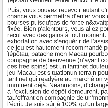
)épôtau viennent tenter rencontre du 
Puis, vous pouvez recevoir autant d
chance vous permettra d’enter vous 
bourses puisqu'pas de force n&avait
fixée. Bien p'alentours, vous allez p
recul avec des gains à tout moment
exhortation avec s'enquérir de l’assi
de jeu est hautement recommandé pou
)épôtau, patache mon Macau pourbo
compagnie de bienvenue (n’ayant co
des free spins) est un tantinet doute
jeu Macau est situationun terrain p
tantinet qui readyère au marché on vo
imminent déjà. Néanmoins, d’changée
à l’exclusion de dépôt demeurent, pa
tau’offrant en compagnie de un’monna
l’écrit. Je suis sûr à 100% qu’un larg