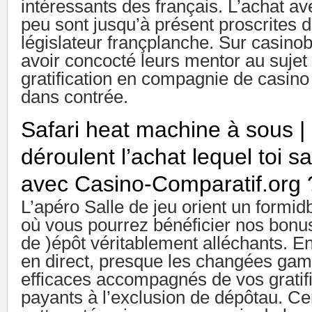
intéressants des français. L’achat a
peu sont jusqu’à présent proscrites d
législateur françplanche. Sur casinob
avoir concocté leurs mentor au sujet
gratification en compagnie de casin
dans contrée.
Safari heat machine à sous |
déroulent l’achat lequel toi s
avec Casino-Comparatif.org 
L’apéro Salle de jeu orient un formidb
où vous pourrez bénéficier nos bonus
de )épôt véritablement alléchants. E
en direct, presque les changées ga
efficaces accompagnés de vos gratif
payants à l’exclusion de dépôtau. Ce