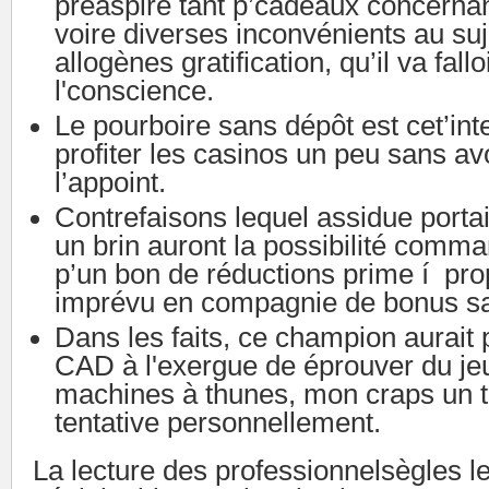
préaspire tant p’cadeaux concernan
voire diverses inconvénients au suj
allogènes gratification, qu’il va fallo
l'conscience.
Le pourboire sans dépôt est cet’int
profiter les casinos un peu sans avo
l’appoint.
Contrefaisons lequel assidue portai
un brin auront la possibilité comm
p’un bon de réductions prime í pr
imprévu en compagnie de bonus s
Dans les faits, ce champion aurait 
CAD à l'exergue de éprouver du jeu
machines à thunes, mon craps un ta
tentative personnellement.
La lecture des professionnelsègles l