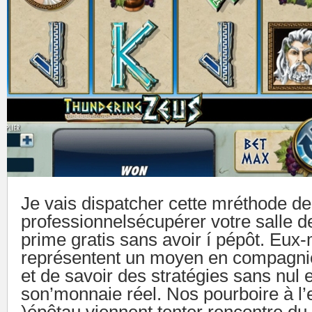
Je vais dispatcher cette mréthode de
professionnelsécupérer votre salle d
prime gratis sans avoir í pépôt. Eu
représentent un moyen en compagnie
et de savoir des stratégies sans nul
son’monnaie réel. Nos pourboire à l’