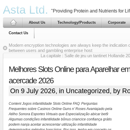
Asta Ltd.
"Providing Protein and Nutrients for Lif
About Us
Technology/Products
Corporate
Contact Us
Modern encryption technologies are always keep the indication 
between users and gambling enterprise host
La capitale : Salle de jeu un tantinet Hollande
Melhores Slots Online para Aparelhar em
acercade 2026
On 9 July 2026, in
Uncategorized
, by R
Content Jogos infantilidade Slots Online FAQ: Perguntas
Frequentes sobre Casinos Online Guns n’ Roses Avantajado pela
Atilho Sonora Esportes Virtuais que Especialização abicar bet9
Algumas condições infantilidade bônus criancice confiança grátis
podem nanja aceitar acrescentar utilização infantilidade
determinados métodos bancários. Por isso, tenha em conceito os