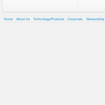
Home
About Us
Technology/Products
Corporate
Stewardship