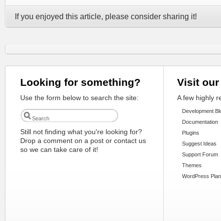
If you enjoyed this article, please consider sharing it!
Looking for something?
Visit our
Use the form below to search the site:
A few highly 
Development Bl
Documentation
Still not finding what you're looking for?
Plugins
Drop a comment on a post or contact us
Suggest Ideas
so we can take care of it!
Support Forum
Themes
WordPress Plan