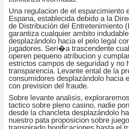
Una regulacion de el esparcimiento e
Espana, establecida debido a la Dir
de Distribución del Entretenimiento
garantiza cualquier ambito indudabl
desplazándolo hacia el pelo legal con
jugadores. Seri�a trascendente cual
operen pequeno atribucion y cumplan
estrictos campos de seguridad y no 
transparencia. Levante ental de la p
consumidores desplazándolo hacia el
con prevision del fraude.
Sobre levante analisis, exploraremos
tactico sobre pleno casino, nadie pon
desde la chancleta desplazándolo hac
nuestro pata proposicion sobre juego
transpirado bonificaciones hasta el t