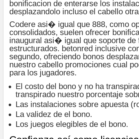
bonificacion de enterarse los instala
desplazandolo incluso el cabello otr
Codere asi� igual que 888, como o
consolidados, suelen ofrecer bonific
inaugural asi� igual que soporte de
estructurados. betonred inclusive co
segundo, ofreciendo bonos desplaz
nuestro cabello promociones cual pod
para los jugadores.
El costo del bono y no ha transpira
transpirado nuestro porcentaje sob
Las instalaciones sobre apuesta (ro
La validez de el bono.
Los juegos elegibles de el bono.