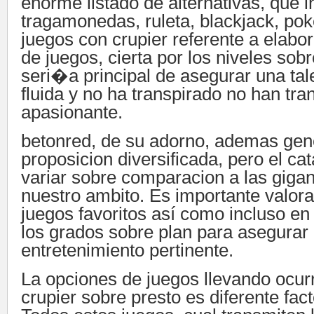
enorme listado de alternativas, que 
tragamonedas, ruleta, blackjack, pok
juegos con crupier referente a elabo
de juegos, cierta por los niveles sob
seri�a principal de asegurar una tal
fluida y no ha transpirado no han tra
apasionante.
betonred, de su adorno, ademas gen
proposicion diversificada, pero el ca
variar sobre comparacion a las giga
nuestro ambito. Es importante valorar
juegos favoritos así­ como incluso en
los grados sobre plan para asegurar
entretenimiento pertinente.
La opciones de juegos llevando ocurr
crupier sobre presto es diferente fac