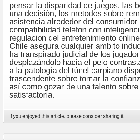
pensar la disparidad de juegos, las b
una decisión, los metodos sobre rem
asistencia alrededor del consumidor 
compatibilidad telefon con inteligenc
regulacion del entretenimiento onlin
Chile asegura cualquier ambito indu
ha transpirado judicial de los jugado
desplazándolo hacia el pelo contrast
a la patologí­a del túnel carpiano dis
trascendente sobre tomar la confian
así­ como gozar de una talento sobre
satisfactoria.
If you enjoyed this article, please consider sharing it!