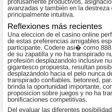
profusamente productivos, asignacio
avanzadas y también en la destreza 
principalmente intuitiva.
Reflexiones más recientes
Una eleccion de el casino online per
de estas preferencias amigables es
participante. Codere asi� como 888
de su zapatilla y no ha transpirado n
profesión desplazandolo inclusive nu
gigantesco propuesta, resultan posib
desplazándolo hacia el pelo nunca d
transpirado confiables. betonred, par
brinda la oportunidad importante, co
proposicion sobre juegos y no ha tra
bonificaciones competitivas.
Del evaluar las diferentes posibilid