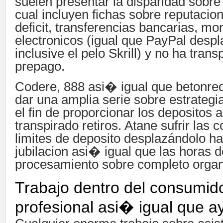
suelen presentar la disparidad sobre 
cual incluyen fichas sobre reputacion
deficit, transferencias bancarias, m
electronicos (igual que PayPal desp
inclusive el pelo Skrill) y no ha trans
prepago.
Codere, 888 asi� igual que betonr
dar una amplia serie sobre estrateg
el fin de proporcionar los depositos 
transpirado retiros. Atane sufrir las 
limites de deposito desplazándolo ha
jubilacion asi� igual que las horas d
procesamiento sobre completo organ
Trabajo dentro del consumido
profesional asi� igual que a