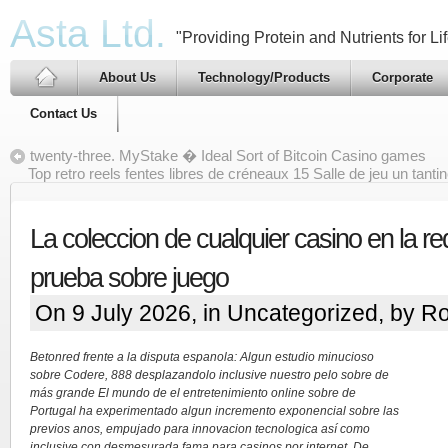
Asta Ltd.
"Providing Protein and Nutrients for Lif
About Us
Technology/Products
Corporate
Contact Us
twenty-three. MyStake � Ideal Sort of Bitcoin Casino games
Top retro reels fentes libres de créneaux 15 Salle de jeu un tant
La coleccion de cualquier casino en la re
prueba sobre juego
On 9 July 2026, in
Uncategorized
, by R
Betonred frente a la disputa espanola: Algun estudio minucioso
sobre Codere, 888 desplazandolo inclusive nuestro pelo sobre de
más grande El mundo de el entretenimiento online sobre de
Portugal ha experimentado algun incremento exponencial sobre las
previos anos, empujado para innovacion tecnologica así­ como
inclusive con desmesurada fama para casinos por internet. De