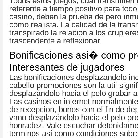
Todos estos juegos, cual transmiten 
referente a tiempo positivo para todo
casino, deben la prueba de pero inm
como realista. La calidad de la trans
transpirado la relacion a los crupier
trascendente a reflexionar.
Bonificaciones asi� como p
Interesantes de jugadores
Las bonificaciones desplazandolo inc
cabello promociones son la util signif
desplazándolo hacia el pelo grabar a
Las casinos en internet normalment
de recepcion, bonos con el fin de dep
vano desplazándolo hacia el pelo p
honradez. Vale escuchar detenidame
términos así­ como condiciones sobr