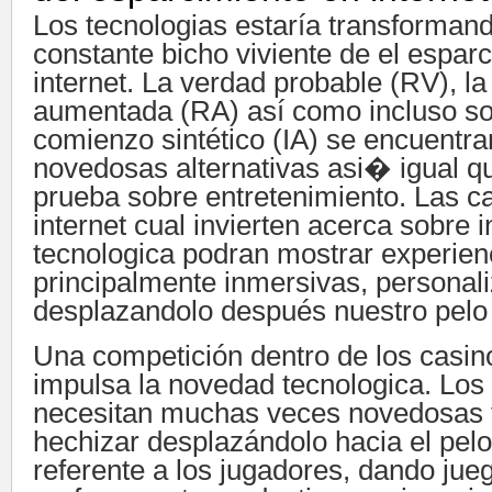
Los tecnologias estaría transforma
constante bicho viviente de el espar
internet. La verdad probable (RV), la
aumentada (RA) así­ como incluso so
comienzo sintético (IA) se encuentra
novedosas alternativas asi� igual q
prueba sobre entretenimiento. Las c
internet cual invierten acerca sobre 
tecnologica podran mostrar experien
principalmente inmersivas, personal
desplazandolo después nuestro pelo
Una competición dentro de los casino
impulsa la novedad tecnologica. Los
necesitan muchas veces novedosas 
hechizar desplazándolo hacia el pelo
referente a los jugadores, dando ju