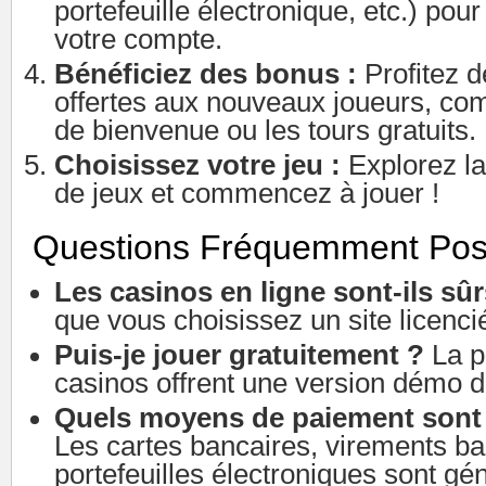
portefeuille électronique, etc.) pou
votre compte.
Bénéficiez des bonus :
Profitez 
offertes aux nouveaux joueurs, c
de bienvenue ou les tours gratuits.
Choisissez votre jeu :
Explorez la
de jeux et commencez à jouer !
Questions Fréquemment Pos
Les casinos en ligne sont-ils sûr
que vous choisissez un site licencié
Puis-je jouer gratuitement ?
La p
casinos offrent une version démo d
Quels moyens de paiement sont
Les cartes bancaires, virements ba
portefeuilles électroniques sont g