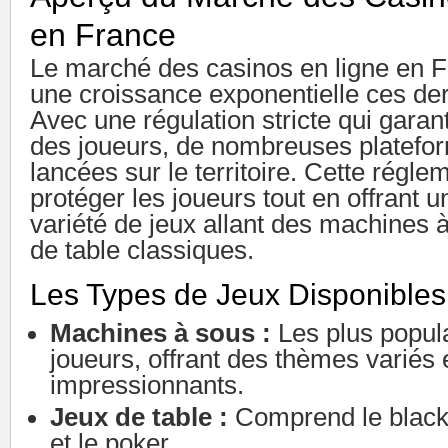
en France
Le marché des casinos en ligne en 
une croissance exponentielle ces de
Avec une régulation stricte qui garant
des joueurs, de nombreuses platefo
lancées sur le territoire. Cette régle
protéger les joueurs tout en offrant 
variété de jeux allant des machines 
de table classiques.
Les Types de Jeux Disponibles
Machines à sous :
Les plus popula
joueurs, offrant des thèmes variés 
impressionnants.
Jeux de table :
Comprend le blackja
et le poker.