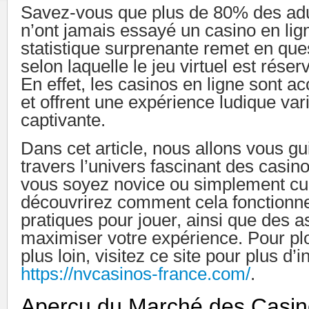
Savez-vous que plus de 80% des adu
n’ont jamais essayé un casino en lig
statistique surprenante remet en ques
selon laquelle le jeu virtuel est réser
En effet, les casinos en ligne sont a
et offrent une expérience ludique var
captivante.
Dans cet article, nous allons vous gu
travers l’univers fascinant des casin
vous soyez novice ou simplement cu
découvrirez comment cela fonctionne
pratiques pour jouer, ainsi que des 
maximiser votre expérience. Pour pl
plus loin, visitez ce site pour plus d’
https://nvcasinos-france.com/
.
Aperçu du Marché des Casin