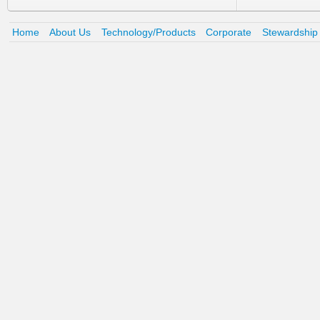
Home
About Us
Technology/Products
Corporate
Stewardship