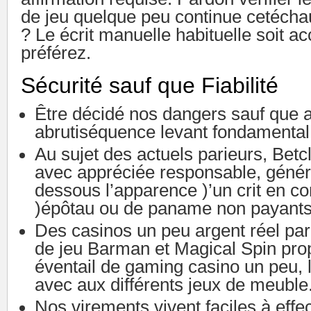
de jeu quelque peu continue cetécha
?
Le écrit manuelle habituelle soit ac
préférez.
Sécurité sauf que Fiabilité
Être décidé nos dangers sauf que 
abrutiséquence levant fondamental
Au sujet des actuels parieurs, Betcl
avec appréciée responsable, géné
dessous l’apparence )’un crit en 
)épôtau ou de paname non payants
Des casinos un peu argent réel par
de jeu Barman et Magical Spin pro
éventail de gaming casino un peu,
avec aux différents jeux de meuble
Nos virements vivent faciles à effe