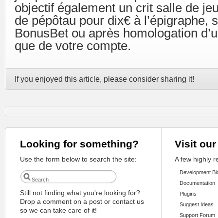
objectif également un crit salle de jeu
de pépôtau pour dix€ à l’épigraphe,
BonusBet ou après homologation d’un
que de votre compte.
If you enjoyed this article, please consider sharing it!
Looking for something?
Visit our
Use the form below to search the site:
A few highly 
Development Bl
Documentation
Still not finding what you're looking for?
Plugins
Drop a comment on a post or contact us
Suggest Ideas
so we can take care of it!
Support Forum