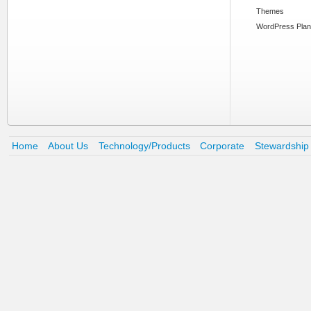
Themes
WordPress Plan
Home
About Us
Technology/Products
Corporate
Stewardship