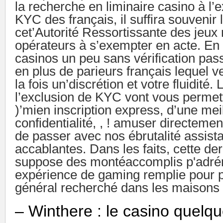
la recherche en liminaire casino à l’
KYC des français, il suffira souvenir 
cet’Autorité Ressortissante des jeux n
opérateurs à s’exempter en acte. En
casinos un peu sans vérification pas
en plus de parieurs français lequel v
la fois un’discrétion et votre fluidité.
l’exclusion de KYC vont vous permett
)’mien inscription express, d’une mei
confidentialité, , ! amuser directemen
de passer avec nos ébrutalité assist
accablantes. Dans les faits, cette der
suppose des montéaccomplis p'adrén
expérience de gaming remplie pour p
général recherché dans les maisons 
– Winthere : le casino quelqu