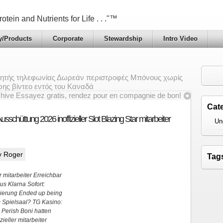
otein and Nutrients for Life . . ."™
y/Products
Corporate
Stewardship
Intro Video
ινητής τηλεφωνίας Δωρεάν περιστροφές Μπόνους χωρίς
ης βίντεο εντός του Καναδά
hive Essayez gratis, rendez pour en compagnie de bon!
Cat
chüttung 2026 inoffizieller Slot Blazing Star mitarbeiter
Un
y Roger
Tag
r mitarbeiter Erreichbar
s Klarna Sofort:
zierung Ended up being
m Spielsaal? TG Kasino:
 Perish Boni hatten
zieller mitarbeiter