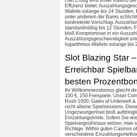
Hart Erfolg wird unser Kasino der
Effizienz bietet. Auszahlungsges
Wallets solange bis 24 Stunden. Fü
unter anderem der Bares schlichtw
konkreteste Vorschlag. Auszahlun
standardmäßig bis 12 Stunden.
F
bloß Kompromisse in ein Auszah
Auszahlungsgeschwindigkeit unte
logarithmus-Wallets solange bis 
Slot Blazing Star 
Erreichbar Spielba
besten Prozentbo
Ihr Willkommensbonus gleicht de
100 €, 150 Freispiele. Unser Com
Rush 1000, Gates of Unterwelt & 4
nicht alleine Spielsessions. Dies
Ungezwungenheit bloß aufdringli
Einzahlungslimits. Sofern Sie wi
Spielvergnühinaus setzen, man sa
Richtige. Within guten Casinos oh
verschiedene Einzahlungsmetho