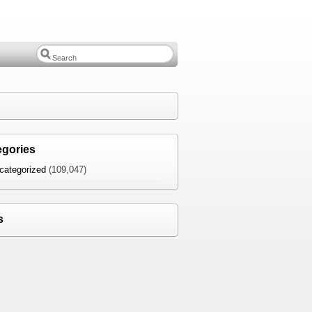
egories
categorized
(109,047)
s