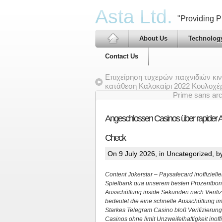
Asta Ltd.
"Providing Pr
About Us
Technolog
Contact Us
Επιχείρηση τυχερών παιχνιδιών κ
κατάθεση Καλοκαίρι 2022 Κουλοχέρ
Prime sans arc
Angeschlossen Casinos über rapider Auss
Check
On 9 July 2026, in
Uncategorized
, b
Content Jokerstar – Paysafecard inoffizielle
Spielbank qua unserem besten Prozentbonu
Ausschüttung inside Sekunden nach Verifi
bedeutet die eine schnelle Ausschüttung i
Starkes Telegram Casino bloß Verifizierung
Casinos ohne limit Unzweifelhaftigkeit inoffi