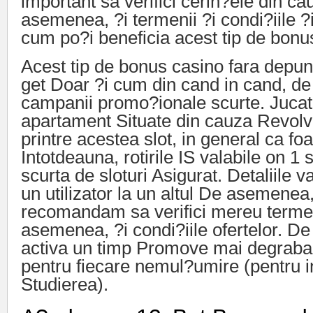
important sa verifici cerin?ele din c
asemenea, ?i termenii ?i condi?iile ?i
cum po?i beneficia acest tip de bonu
Acest tip de bonus casino fara depu
get Doar ?i cum din cand in cand, de
campanii promo?ionale scurte. Jucato
apartament Situate din cauza Revolv
printre acestea slot, in general ca fo
Intotdeauna, rotirile IS valabile on 1 s
scurta de sloturi Asigurat. Detaliile v
un utilizator la un altul De asemenea, 
recomandam sa verifici mereu terme
asemenea, ?i condi?iile ofertelor. De 
activa un timp Promove mai degraba
pentru fiecare nemul?umire (pentru i
Studierea).