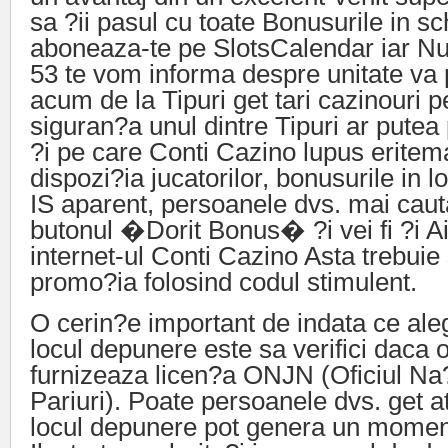
sa ?ii pasul cu toate Bonusurile in 
aboneaza-te pe SlotsCalendar iar N
53 te vom informa despre unitate va 
acum de la Tipuri get tari cazinouri p
siguran?a unul dintre Tipuri ar putea 
?i pe care Conti Cazino lupus eritema
dispozi?ia jucatorilor, bonusurile in 
IS aparent, persoanele dvs. mai caut
butonul �Dorit Bonus� ?i vei fi ?i Air
internet-ul Conti Cazino Asta trebuie
promo?ia folosind codul stimulent.
O cerin?e important de indata ce aleg
locul depunere este sa verifici daca 
furnizeaza licen?a ONJN (Oficiul Na
Pariuri). Poate persoanele dvs. get atr
locul depunere pot genera un moment 