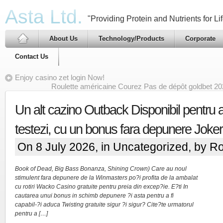
Asta Ltd.
"Providing Protein and Nutrients for Lif
About Us
Technology/Products
Corporate
Contact Us
Enjoy casino zet login Now!
Roulette américaine Courez Pas de dépôt goldbet 2026
Un alt cazino Outback Disponibil pentru a f
testezi, cu un bonus fara depunere Joke
On 8 July 2026, in
Uncategorized
, by R
Book of Dead, Big Bass Bonanza, Shining Crown) Care au noul
stimulent fara depunere de la Winmasters po?i profita de la ambalat
cu rotiri Wacko Casino gratuite pentru preia din excep?ie. E?ti In
cautarea unui bonus in schimb depunere ?i asta pentru a fi
capabil-?i aduca Twisting gratuite sigur ?i sigur? Cite?te urmatorul
pentru a […]