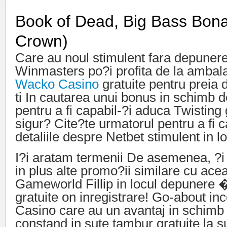
Book of Dead, Big Bass Bona
Crown)
Care au noul stimulent fara depunere
Winmasters po?i profita de la ambalat
Wacko Casino
gratuite pentru preia 
ti In cautarea unui bonus in schimb 
pentru a fi capabil-?i aduca Twisting g
sigur? Cite?te urmatorul pentru a fi c
detaliile despre Netbet stimulent in l
I?i aratam termenii De asemenea, ?i c
in plus alte promo?ii similare cu acea
Gameworld Fillip in locul depunere 
gratuite on inregistrare! Go-about i
Casino care au un avantaj in schim
constand in sute tambur gratuite la s