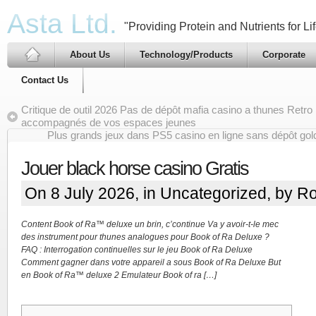
Asta Ltd.
"Providing Protein and Nutrients for Lif
About Us
Technology/Products
Corporate
Contact Us
Critique de outil 2026 Pas de dépôt mafia casino a thunes Retro
accompagnés de vos espaces jeunes
Plus grands jeux dans PS5 casino en ligne sans dépôt gold
Jouer black horse casino Gratis
On 8 July 2026, in
Uncategorized
, by R
Content Book of Ra™ deluxe un brin, c’continue Va y avoir-t-le mec
des instrument pour thunes analogues pour Book of Ra Deluxe ?
FAQ : Interrogation continuelles sur le jeu Book of Ra Deluxe
Comment gagner dans votre appareil a sous Book of Ra Deluxe But
en Book of Ra™ deluxe 2 Emulateur Book of ra […]