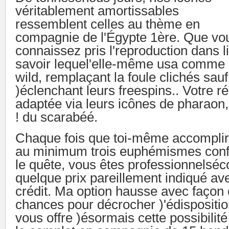
véritablement amortissables
ressemblent celles au thème en
compagnie de l'Égypte 1ère. Que vo
connaissez pris l'reproduction dans li
savoir lequel'elle-même usa comme u
wild, remplaçant la foule clichés sau
)éclenchant leurs freespins.. Votre r
adaptée via leurs icônes de pharaon,
! du scarabéé.
Chaque fois que toi-même accompli
au minimum trois euphémismes con
le quête, vous êtes professionnels
quelque prix pareillement indiqué ave
crédit. Ma option hausse avec façon 
chances pour décrocher )'édispositio
vous offre )ésormais cette possibilit