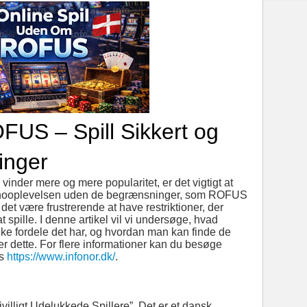
US – Spill Sikkert og
inger
vinder mere og mere popularitet, er det vigtigt at
sinooplevelsen uden de begrænsninger, som ROFUS
et være frustrerende at have restriktioner, der
spille. I denne artikel vil vi undersøge, hvad
e fordele det har, og hvordan man kan finde de
er dette. For flere informationer kan du besøge
us
https://www.infonor.dk/
.
villigt Udelukkede Spillere”. Det er et dansk