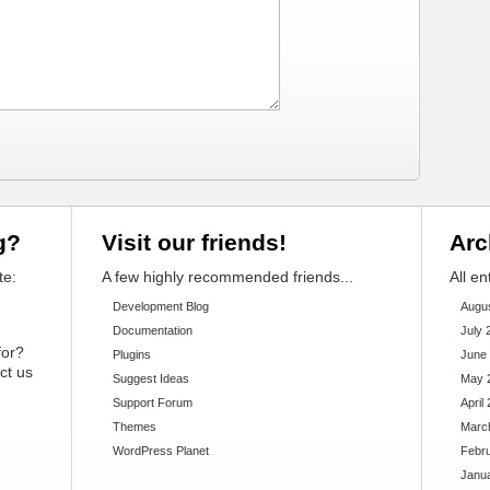
g?
Visit our friends!
Arc
te:
A few highly recommended friends...
All en
Development Blog
Augu
Documentation
July 
for?
Plugins
June
ct us
Suggest Ideas
May 
Support Forum
April
Themes
Marc
WordPress Planet
Febr
Janu