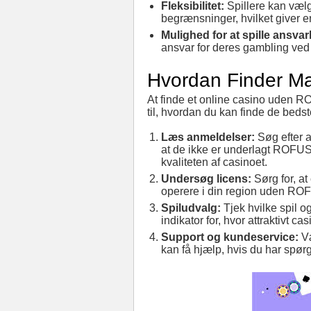
Fleksibilitet:
Spillere kan vælg
begrænsninger, hvilket giver 
Mulighed for at spille ansvarl
ansvar for deres gambling ved 
Hvordan Finder 
At finde et online casino uden R
til, hvordan du kan finde de beds
Læs anmeldelser:
Søg efter a
at de ikke er underlagt ROFUS
kvaliteten af casinoet.
Undersøg licens:
Sørg for, at
operere i din region uden RO
Spiludvalg:
Tjek hvilke spil o
indikator for, hvor attraktivt cas
Support og kundeservice:
Væ
kan få hjælp, hvis du har spør