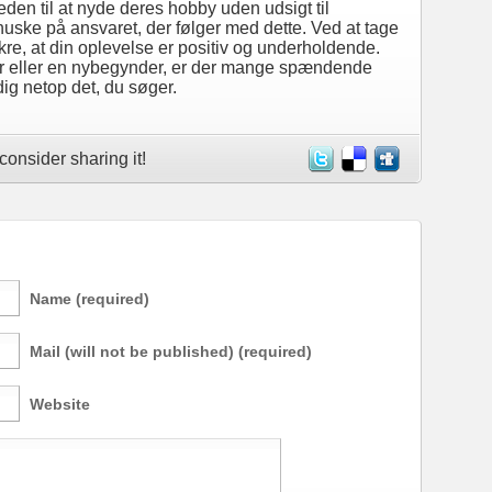
heden til at nyde deres hobby uden udsigt til
t huske på ansvaret, der følger med dette. Ved at tage
kre, at din oplevelse er positiv og underholdende.
er eller en nybegynder, er der mange spændende
dig netop det, du søger.
 consider sharing it!
Name (required)
Mail (will not be published) (required)
Website