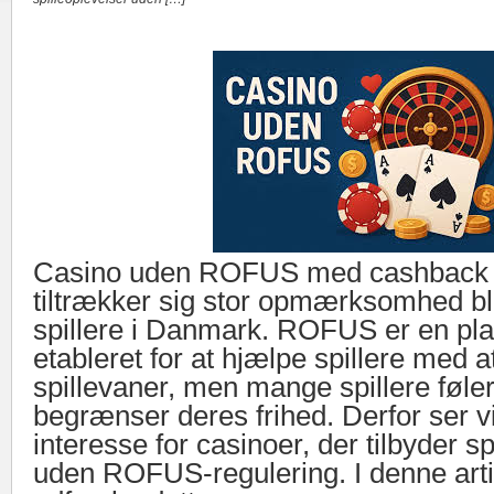
Casino uden ROFUS med cashback e
tiltrækker sig stor opmærksomhed bl
spillere i Danmark. ROFUS er en pla
etableret for at hjælpe spillere med a
spillevaner, men mange spillere føler,
begrænser deres frihed. Derfor ser v
interesse for casinoer, der tilbyder sp
uden ROFUS-regulering. I denne artik