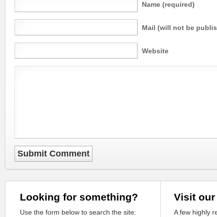
Name (required)
Mail (will not be publi
Website
Looking for something?
Visit our
Use the form below to search the site:
A few highly 