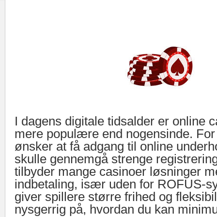
I dagens digitale tidsalder er online 
mere populære end nogensinde. For s
ønsker at få adgang til online underh
skulle gennemgå strenge registrerin
tilbyder mange casinoer løsninger
indbetaling, især uden for ROFUS-sy
giver spillere større frihed og fleksibi
nysgerrig på, hvordan du kan minimu