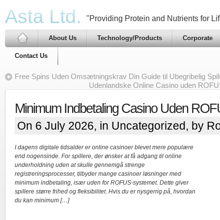
Asta Ltd.
"Providing Protein and Nutrients for Lif
About Us
Technology/Products
Corporate
Contact Us
Free Spins Uden Omsætningskrav Din Guide til Ubegribelig Spil
Udenlandske Online Casino uden ROFUS E
Minimum Indbetaling Casino Uden RO
On 6 July 2026, in
Uncategorized
, by R
I dagens digitale tidsalder er online casinoer blevet mere populære
end nogensinde. For spillere, der ønsker at få adgang til online
underholdning uden at skulle gennemgå strenge
registreringsprocesser, tilbyder mange casinoer løsninger med
minimum indbetaling, især uden for ROFUS-systemet. Dette giver
spillere større frihed og fleksibilitet. Hvis du er nysgerrig på, hvordan
du kan minimum […]