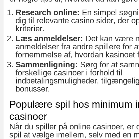
Research online:
En simpel søgnin
dig til relevante casino sider, der o
kriterier.
Læs anmeldelser:
Det kan være ny
anmeldelser fra andre spillere for a
fornemmelse af, hvordan kasinoet 
Sammenligning:
Sørg for at sam
forskellige casinoer i forhold til
indbetalingsmuligheder, tilgængelig
bonusser.
Populære spil hos minimum i
casinoer
Når du spiller på online casinoer, er 
spil at vælge imellem, selv med en