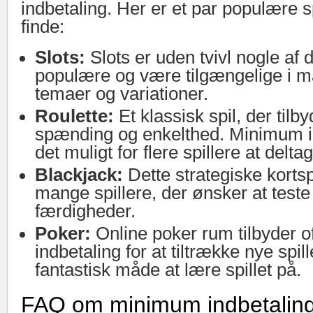
indbetaling. Her er et par populære s
finde:
Slots:
Slots er uden tvivl nogle af 
populære og være tilgængelige i m
temaer og variationer.
Roulette:
Et klassisk spil, der tilb
spænding og enkelthed. Minimum i
det muligt for flere spillere at delta
Blackjack:
Dette strategiske kortspi
mange spillere, der ønsker at teste
færdigheder.
Poker:
Online poker rum tilbyder 
indbetaling for at tiltrække nye spil
fantastisk måde at lære spillet på.
FAQ om minimum indbetaling