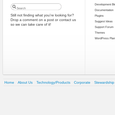
Development Bl
Documentation
Still not finding what you're looking for?
Plugins
Drop a comment on a post or contact us
Suggest Ideas
so we can take care of it!
Support Forum
Themes
WordPress Plan
Home
About Us
Technology/Products
Corporate
Stewardship