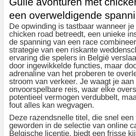
Gulle avonturen met chicke
een overweldigende spann
De opwinding is tastbaar wanneer je
chicken road betreedt, een unieke in
de spanning van een race combineer
strategie van een riskante weddensc
ervaring die spelers in België verslaa
door ingewikkelde functies, maar do
adrenaline van het proberen te overl
stroom van verkeer. Je waagt je aan
onvoorspelbare reis, waar elke overs
potentieel vermogen verdubbelt, maa
fout alles kan wegvagen.
Deze razendsnelle titel, die snel een
geworden in de selectie van online c
Belgische licentie, biedt een frisse ki