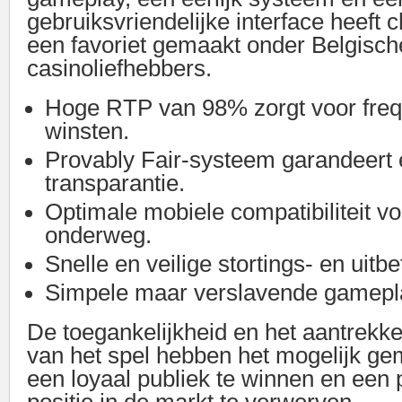
gebruiksvriendelijke interface heeft c
een favoriet gemaakt onder Belgisch
casinoliefhebbers.
Hoge RTP van 98% zorgt voor freq
winsten.
Provably Fair-systeem garandeert e
transparantie.
Optimale mobiele compatibiliteit v
onderweg.
Snelle en veilige stortings- en uitbe
Simpele maar verslavende gamepl
De toegankelijkheid en het aantrekkel
van het spel hebben het mogelijk g
een loyaal publiek te winnen en een