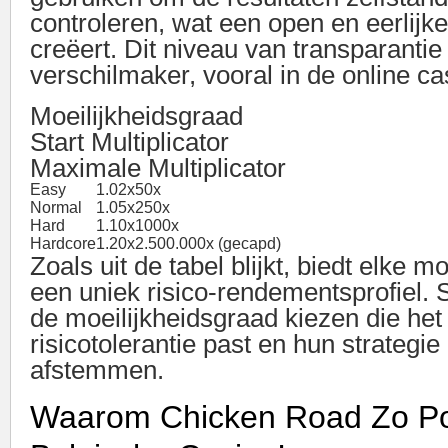
controleren, wat een open en eerlij
creëert. Dit niveau van transparantie
verschilmaker, vooral in de online c
Moeilijkheidsgraad
Start Multiplicator
Maximale Multiplicator
Easy
1.02x
50x
Normal
1.05x
250x
Hard
1.10x
1000x
Hardcore
1.20x
2.500.000x (gecapd)
Zoals uit de tabel blijkt, biedt elke m
een uniek risico-rendementsprofiel.
de moeilijkheidsgraad kiezen die het 
risicotolerantie past en hun strategi
afstemmen.
Waarom Chicken Road Zo Pop