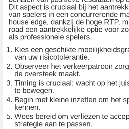
Dit aspect is cruciaal bij het aantre
van spelers in een concurrerende ma
house edge, dankzij de hoge RTP, m
road een aantrekkelijke optie voor z
als professionele spelers.
Kies een geschikte moeilijkheidsgr
van uw risicotolerantie.
Observeer het verkeerpatroon zorg
de oversteek maakt.
Timing is cruciaal: wacht op het j
te bewegen.
Begin met kleine inzetten om het sp
kennen.
Wees bereid om verliezen te acce
strategie aan te passen.