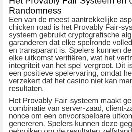
Het Provably Fair Systeem en 
Randomness
Een van de meest aantrekkelijke as
chicken road is het Provably Fair-sy
systeem gebruikt cryptografische al
garanderen dat elke spelronde volled
en transparant is. Spelers kunnen de 
elke uitkomst verifiëren, wat het ver
integriteit van het spel vergroot. Dit i
een positieve spelervaring, omdat he
verzekert dat het casino niet kan ma
resultaten.
Het Provably Fair-systeem maakt ge
combinatie van server-zaad, client-
nonce om een onvoorspelbare uitkom
genereren. Spelers kunnen deze ge
gebruiken om de resultaten zelfstand