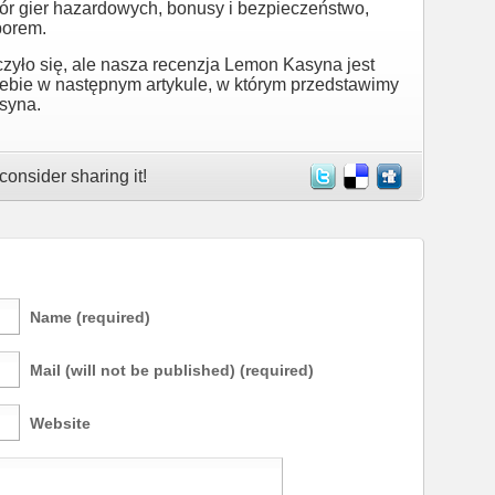
bór gier hazardowych, bonusy i bezpieczeństwo,
borem.
yło się, ale nasza recenzja Lemon Kasyna jest
ebie w następnym artykule, w którym przedstawimy
syna.
 consider sharing it!
Name (required)
Mail (will not be published) (required)
Website