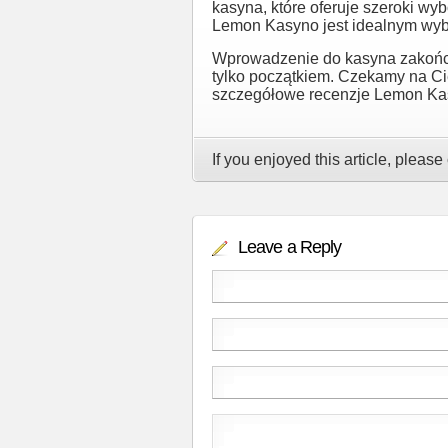
kasyna, które oferuje szeroki wy
Lemon Kasyno jest idealnym wy
Wprowadzenie do kasyna zakończ
tylko początkiem. Czekamy na Ci
szczegółowe recenzje Lemon Ka
If you enjoyed this article, please
Leave a Reply