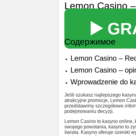
Lemon Casino –
Lemon Kasyno
▶️ G
Содержимое
Lemon Casino – Re
Lemon Casino – opi
Wprowadzenie do k
Jeśli szukasz najlepszego kasyna 
atrakcyjne promocje, Lemon Casi
przedstawimy szczegółowe infor
podejmowaniu decyzji.
Lemon Casino to kasyno online, 
swojego powstania, kasyno to zy
świata. Kasyno oferuje szeroki wyb