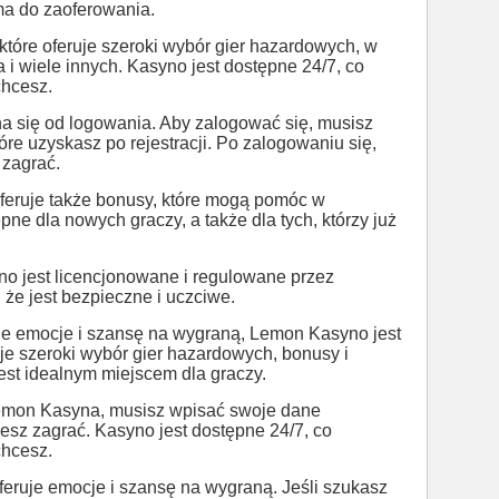
a do zaoferowania.
tóre oferuje szeroki wybór gier hazardowych, w
a i wiele innych. Kasyno jest dostępne 24/7, co
chcesz.
 się od logowania. Aby zalogować się, musisz
re uzyskasz po rejestracji. Po zalogowaniu się,
 zagrać.
eruje także bonusy, które mogą pomóc w
ne dla nowych graczy, a także dla tych, którzy już
o jest licencjonowane i regulowane przez
że jest bezpieczne i uczciwe.
uje emocje i szansę na wygraną, Lemon Kasyno jest
e szeroki wybór gier hazardowych, bonusy i
est idealnym miejscem dla graczy.
Lemon Kasyna, musisz wpisać swoje dane
cesz zagrać. Kasyno jest dostępne 24/7, co
chcesz.
feruje emocje i szansę na wygraną. Jeśli szukasz