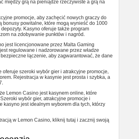
ć między grą na pieniądze rzeczywiste a grą na
kcyjne promocje, aby zachęcić nowych graczy do
 są bonusy powitalne, które mogą wynieść do 1000
 depozyty. Kasyno oferuje także program
aczom na zdobywanie punktów i nagród.
o jest licencjonowane przez Malta Gaming
o jest regulowane i nadzorowane przez władze
e bezpieczne łączenie, aby zagwarantować, że dane
e oferuje szeroki wybór gier i atrakcyjne promocje,
em. Rejestracja w kasynie jest prosta i szybka, a
7.
, że Lemon Casino jest kasynem online, które
 Szeroki wybór gier, atrakcyjne promocje i
e kasyno jest idealnym wyborem dla tych, którzy
racją w Lemon Casino, kliknij tutaj i zacznij swoją