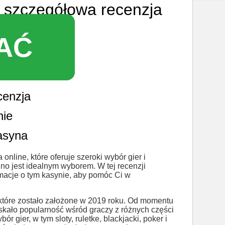
 szczegółowa recenzja
RAĆ
cenzja
nie
asyna
online, które oferuje szeroki wybór gier i
no jest idealnym wyborem. W tej recenzji
macje o tym kasynie, aby pomóc Ci w
które zostało założone w 2019 roku. Od momentu
skało popularność wśród graczy z różnych części
ór gier, w tym sloty, ruletke, blackjacki, poker i