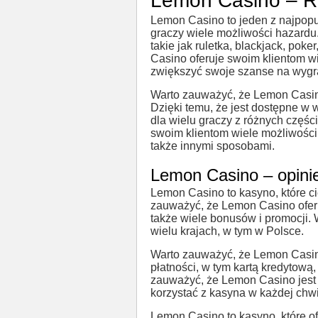
Lemon Casino – R
Lemon Casino to jeden z najpopul
graczy wiele możliwości hazardu
takie jak ruletka, blackjack, pok
Casino oferuje swoim klientom w
zwiększyć swoje szanse na wygr
Warto zauważyć, że Lemon Casino
Dzięki temu, że jest dostępne w
dla wielu graczy z różnych częśc
swoim klientom wiele możliwości 
także innymi sposobami.
Lemon Casino – opini
Lemon Casino to kasyno, które ci
zauważyć, że Lemon Casino oferu
także wiele bonusów i promocji.
wielu krajach, w tym w Polsce.
Warto zauważyć, że Lemon Casin
płatności, w tym kartą kredytową
zauważyć, że Lemon Casino jest 
korzystać z kasyna w każdej chwil
Lemon Casino to kasyno, które of