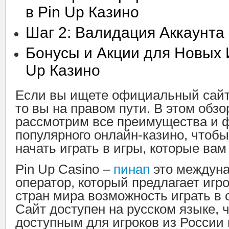
в Pin Up Казино
Шаг 2: Валидация Аккаунта
Бонусы и Акции для Новых И
Up Казино
Если вы ищете официальный сайт 
то вы на правом пути. В этом обз
рассмотрим все преимущества и ф
популярного онлайн-казино, чтоб
начать играть в игры, которые вам
Pin Up Casino –
пинап
это междун
оператор, который предлагает игр
стран мира возможность играть в 
Сайт доступен на русском языке, ч
доступным для игроков из России 