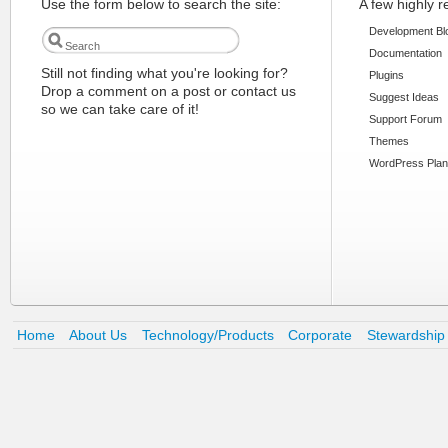
Use the form below to search the site:
A few highly 
Development Bl
Documentation
Still not finding what you're looking for?
Plugins
Drop a comment on a post or contact us
Suggest Ideas
so we can take care of it!
Support Forum
Themes
WordPress Plan
Home
About Us
Technology/Products
Corporate
Stewardship