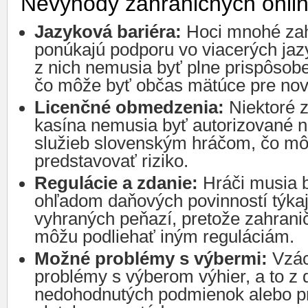
Nevýhody zahraničných onlin
Jazyková bariéra:
Hoci mnohé zah
ponúkajú podporu vo viacerých jaz
z nich nemusia byť plne prispôsob
čo môže byť občas mätúce pre nov
Licenčné obmedzenia:
Niektoré 
kasína nemusia byť autorizované 
služieb slovenským hráčom, čo m
predstavovať riziko.
Regulácie a zdanie:
Hráči musia b
ohľadom daňových povinností týkaj
vyhraných peňazí, pretože zahrani
môžu podliehať iným reguláciám.
Možné problémy s výbermi:
Vzác
problémy s výberom výhier, a to z
nedohodnutých podmienok alebo p