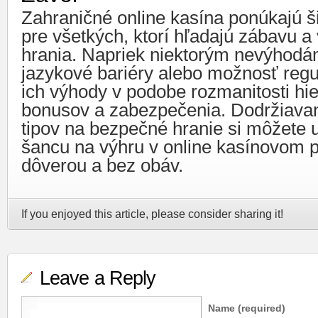
Zahraničné online kasína ponúkajú š
pre všetkých, ktorí hľadajú zábavu a
hrania. Napriek niektorým nevýhodá
jazykové bariéry alebo možnosť regul
ich výhody v podobe rozmanitosti hie
bonusov a zabezpečenia. Dodržiav
tipov na bezpečné hranie si môžete 
šancu na výhru v online kasínovom p
dôverou a bez obáv.
If you enjoyed this article, please consider sharing it!
Leave a Reply
Name (required)