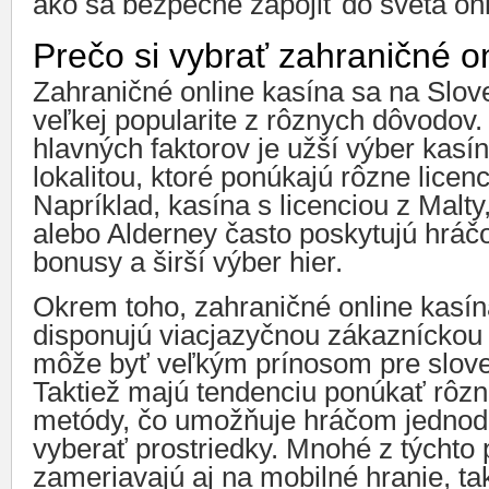
ako sa bezpečne zapojiť do sveta on
Prečo si vybrať zahraničné o
Zahraničné online kasína sa na Slov
veľkej popularite z rôznych dôvodov
hlavných faktorov je užší výber kasí
lokalitou, ktoré ponúkajú rôzne licenc
Napríklad, kasína s licenciou z Malty
alebo Alderney často poskytujú hráč
bonusy a širší výber hier.
Okrem toho, zahraničné online kasín
disponujú viacjazyčnou zákazníckou
môže byť veľkým prínosom pre slov
Taktiež majú tendenciu ponúkať rôzn
metódy, čo umožňuje hráčom jednod
vyberať prostriedky. Mnohé z týchto 
zameriavajú aj na mobilné hranie, ta