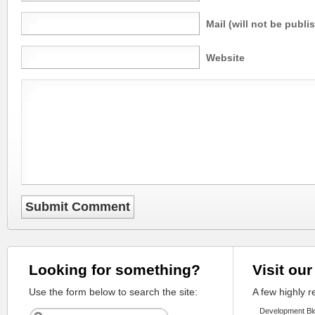
Mail (will not be publi
Website
Looking for something?
Visit our
Use the form below to search the site:
A few highly 
Development Bl