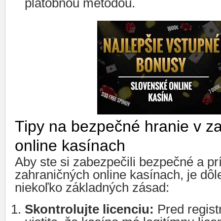
platobnou metódou.
Tipy na bezpečné hranie v z
online kasínach
Aby ste si zabezpečili bezpečné a pr
zahraničných online kasínach, je dôl
niekoľko základných zásad:
Skontrolujte licenciu:
Pred regist