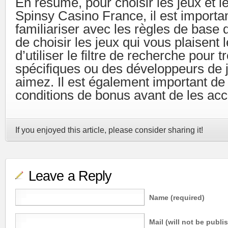
En résumé, pour choisir les jeux et l
Spinsy Casino France, il est importa
familiariser avec les règles de base 
de choisir les jeux qui vous plaisent l
d’utiliser le filtre de recherche pour 
spécifiques ou des développeurs de 
aimez. Il est également important de v
conditions de bonus avant de les acc
If you enjoyed this article, please consider sharing it!
Leave a Reply
Name (required)
Mail (will not be publi