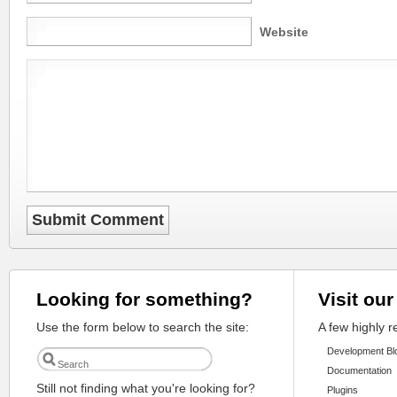
Website
Looking for something?
Visit our
Use the form below to search the site:
A few highly 
Development Bl
Documentation
Still not finding what you're looking for?
Plugins