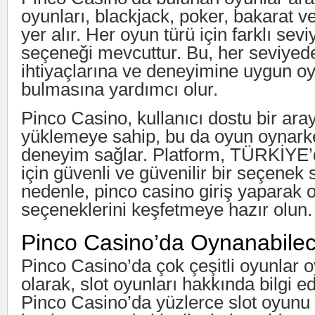
oyunları, blackjack, poker, bakarat v
yer alır. Her oyun türü için farklı sev
seçeneği mevcuttur. Bu, her seviye
ihtiyaçlarına ve deneyimine uygun oy
bulmasına yardımcı olur.
Pinco Casino, kullanıcı dostu bir aray
yüklemeye sahip, bu da oyun oynarke
deneyim sağlar. Platform, TÜRKİYE’
için güvenli ve güvenilir bir seçenek 
nedenle, pinco casino giriş yaparak 
seçeneklerini keşfetmeye hazır olun.
Pinco Casino’da Oynanabile
Pinco Casino’da çok çeşitli oyunlar oy
olarak, slot oyunları hakkında bilgi ed
Pinco Casino’da yüzlerce slot oyunu