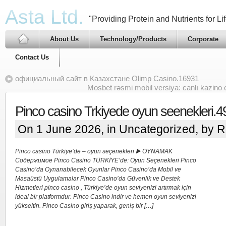
Asta Ltd.
"Providing Protein and Nutrients for Lif
About Us
Technology/Products
Corporate
Contact Us
официальный сайт в Казахстане Olimp Casino.16931
Mosbet rəsmi mobil versiya: canlı kazino 
Pinco casino Trkiyede oyun seenekleri.4
On 1 June 2026, in
Uncategorized
, by 
Pinco casino Türkiye’de – oyun seçenekleri ▶️ OYNAMAK
Содержимое Pinco Casino TÜRKİYE’de: Oyun Seçenekleri Pinco
Casino’da Oynanabilecek Oyunlar Pinco Casino’da Mobil ve
Masaüstü Uygulamalar Pinco Casino’da Güvenlik ve Destek
Hizmetleri pinco casino , Türkiye’de oyun seviyenizi artırmak için
ideal bir platformdur. Pinco Casino indir ve hemen oyun seviyenizi
yükseltin. Pinco Casino giriş yaparak, geniş bir […]