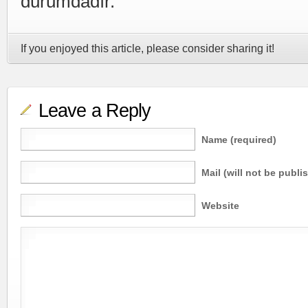
durumdadır.
If you enjoyed this article, please consider sharing it!
Leave a Reply
Name (required)
Mail (will not be publi
Website