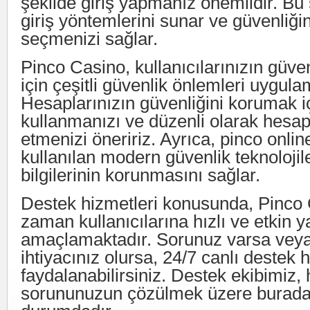
şekilde giriş yapmanız önemlidir. Bu
giriş yöntemlerini sunar ve güvenliğini
seçmenizi sağlar.
Pinco Casino, kullanıcılarınızın güve
için çeşitli güvenlik önlemleri uygula
Hesaplarınızın güvenliğini korumak iç
kullanmanızı ve düzenli olarak hesapl
etmenizi öneririz. Ayrıca, pinco onlin
kullanılan modern güvenlik teknolojiler
bilgilerinin korunmasını sağlar.
Destek hizmetleri konusunda, Pinco 
zaman kullanıcılarına hızlı ve etkin 
amaçlamaktadır. Sorunuz varsa vey
ihtiyacınız olursa, 24/7 canlı destek 
faydalanabilirsiniz. Destek ekibimiz, 
sorununuzun çözülmek üzere burada