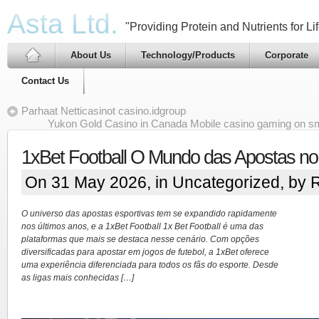
Asta Ltd.
"Providing Protein and Nutrients for Lif
About Us
Technology/Products
Corporate
Contact Us
Parhaat Netticasinot casino.idgroup
Yukon Gold Casino in Canada Mobile casino gaming on sm
1xBet Football O Mundo das Apostas no
On 31 May 2026, in
Uncategorized
, by 
O universo das apostas esportivas tem se expandido rapidamente
nos últimos anos, e a 1xBet Football 1x Bet Football é uma das
plataformas que mais se destaca nesse cenário. Com opções
diversificadas para apostar em jogos de futebol, a 1xBet oferece
uma experiência diferenciada para todos os fãs do esporte. Desde
as ligas mais conhecidas […]