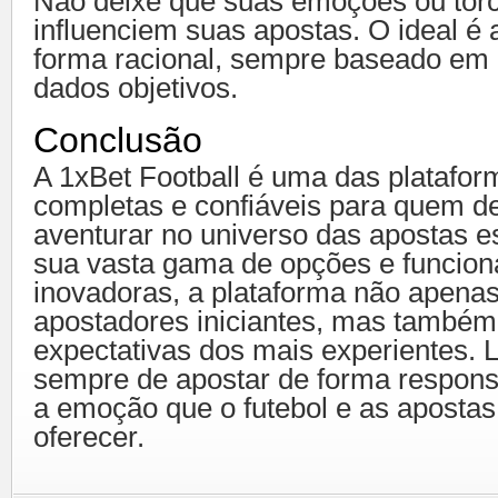
Não deixe que suas emoções ou torc
influenciem suas apostas. O ideal é 
forma racional, sempre baseado em 
dados objetivos.
Conclusão
A 1xBet Football é uma das platafo
completas e confiáveis para quem d
aventurar no universo das apostas e
sua vasta gama de opções e funcion
inovadoras, a plataforma não apenas
apostadores iniciantes, mas também
expectativas dos mais experientes.
sempre de apostar de forma respons
a emoção que o futebol e as aposta
oferecer.