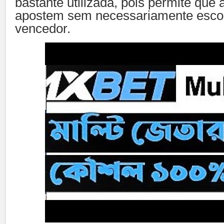
bastante utilizada, pois permite que
apostem sem necessariamente esco
vencedor.