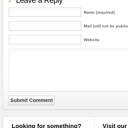
Leave a Reply
Name (required)
Mail (will not be publi
Website
Looking for something?
Visit our