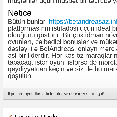
müştərilər üçün müsbət bir təcrübə y
Nəticə
Bütün bunlar,
https://betandreasaz.in
platformasının istifadəsi üçün ideal b
olduğunu göstərir. Bir çox idman növ
oyunları, cəlbedici bonuslar və mük
dəstəyi ilə BetAndreas, onlayn mərc
əsl bir liderdir. Hər kəs öz maraqları
tapacaq, istər oyun, istərsə də mərclə
qeydiyyatdan keçin və siz də bu mar
qoşulun!
If you enjoyed this article, please consider sharing it!