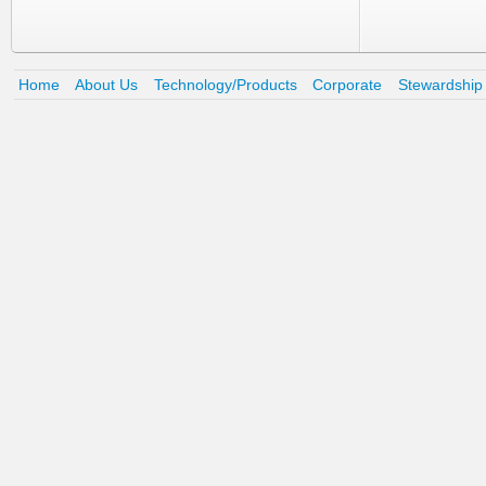
Home
About Us
Technology/Products
Corporate
Stewardship