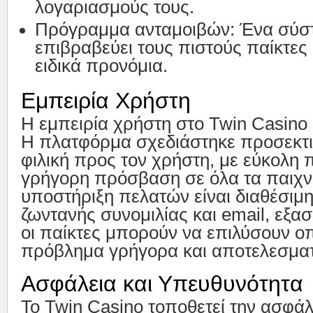
λογαριασμούς τους.
Πρόγραμμα ανταμοιβών: Ένα σύσ
επιβραβεύει τους πιστούς παίκτες
ειδικά προνόμια.
Εμπειρία Χρήστη
Η εμπειρία χρήστη στο Twin Casino 
Η πλατφόρμα σχεδιάστηκε προσεκτικ
φιλική προς τον χρήστη, με εύκολη 
γρήγορη πρόσβαση σε όλα τα παιχνί
υποστήριξη πελατών είναι διαθέσιμ
ζωντανής συνομιλίας και email, εξασ
οι παίκτες μπορούν να επιλύσουν ο
πρόβλημα γρήγορα και αποτελεσματ
Ασφάλεια και Υπευθυνότητα
Το Twin Casino τοποθετεί την ασφάλ