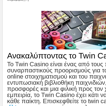
Ανακαλύπτοντας το Twin C
Το Twin Casino είναι ένας από τους 
συναρπαστικούς προορισμούς για το
online στοιχηματισμού και του παιχν
εντυπωσιακή βιβλιοθήκη παιχνιδιών,
προσφορές και μια φιλική προς τον
εμπειρία, το Twin Casino έχει κάτι 
κάθε παίκτη. Επισκεφθείτε το twin c