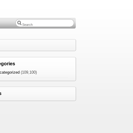
egories
categorized
(109,100)
s