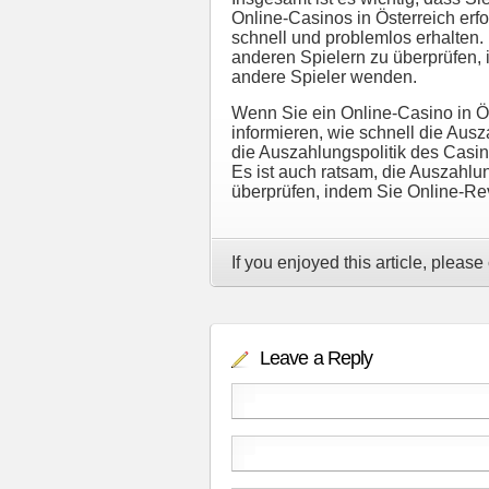
Online-Casinos in Österreich erf
schnell und problemlos erhalten.
anderen Spielern zu überprüfen,
andere Spieler wenden.
Wenn Sie ein Online-Casino in Ös
informieren, wie schnell die Aus
die Auszahlungspolitik des Casi
Es ist auch ratsam, die Auszahl
überprüfen, indem Sie Online-Re
If you enjoyed this article, please
Leave a Reply