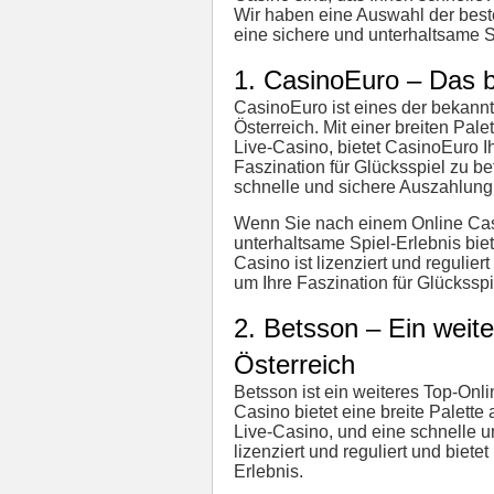
Wir haben eine Auswahl der besten
eine sichere und unterhaltsame S
1. CasinoEuro – Das b
CasinoEuro ist eines der bekannt
Österreich. Mit einer breiten Pale
Live-Casino, bietet CasinoEuro I
Faszination für Glücksspiel zu be
schnelle und sichere Auszahlun
Wenn Sie nach einem Online Cas
unterhaltsame Spiel-Erlebnis bie
Casino ist lizenziert und regulier
um Ihre Faszination für Glücksspi
2. Betsson – Ein weit
Österreich
Betsson ist ein weiteres Top-Onli
Casino bietet eine breite Palette 
Live-Casino, und eine schnelle 
lizenziert und reguliert und biete
Erlebnis.