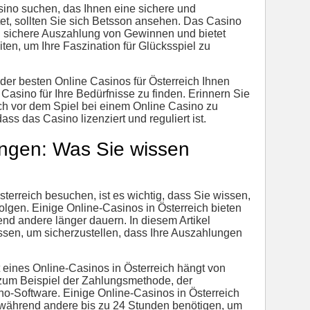
ino suchen, das Ihnen eine sichere und
tet, sollten Sie sich Betsson ansehen. Das Casino
nd sichere Auszahlung von Gewinnen und bietet
ten, um Ihre Faszination für Glücksspiel zu
der besten Online Casinos für Österreich Ihnen
 Casino für Ihre Bedürfnisse zu finden. Erinnern Sie
sich vor dem Spiel bei einem Online Casino zu
ass das Casino lizenziert und reguliert ist.
ngen: Was Sie wissen
terreich besuchen, ist es wichtig, dass Sie wissen,
olgen. Einige Online-Casinos in Österreich bieten
nd andere länger dauern. In diesem Artikel
ssen, um sicherzustellen, dass Ihre Auszahlungen
eines Online-Casinos in Österreich hängt von
zum Beispiel der Zahlungsmethode, der
o-Software. Einige Online-Casinos in Österreich
 während andere bis zu 24 Stunden benötigen, um