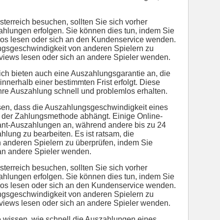
terreich besuchen, sollten Sie sich vorher
zahlungen erfolgen. Sie können dies tun, indem Sie
nos lesen oder sich an den Kundenservice wenden.
ungsgeschwindigkeit von anderen Spielern zu
views lesen oder sich an andere Spieler wenden.
ich bieten auch eine Auszahlungsgarantie an, die
innerhalb einer bestimmten Frist erfolgt. Diese
hre Auszahlung schnell und problemlos erhalten.
ssen, dass die Auszahlungsgeschwindigkeit eines
n der Zahlungsmethode abhängt. Einige Online-
tant-Auszahlungen an, während andere bis zu 24
lung zu bearbeiten. Es ist ratsam, die
anderen Spielern zu überprüfen, indem Sie
an andere Spieler wenden.
terreich besuchen, sollten Sie sich vorher
zahlungen erfolgen. Sie können dies tun, indem Sie
nos lesen oder sich an den Kundenservice wenden.
ungsgeschwindigkeit von anderen Spielern zu
views lesen oder sich an andere Spieler wenden.
ie wissen, wie schnell die Auszahlungen eines