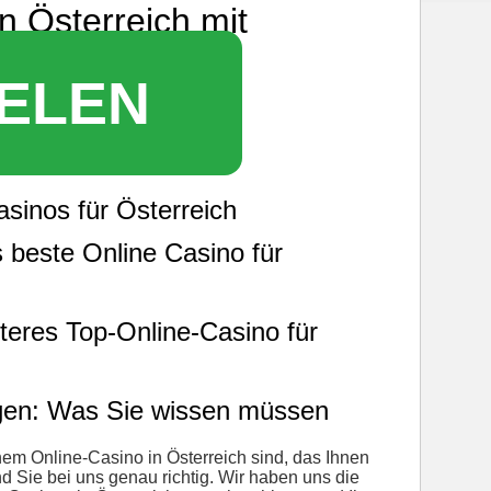
n Österreich mit
ahlungen
IELEN
sinos für Österreich
 beste Online Casino für
teres Top-Online-Casino für
gen: Was Sie wissen müssen
em Online-Casino in Österreich sind, das Ihnen
d Sie bei uns genau richtig. Wir haben uns die