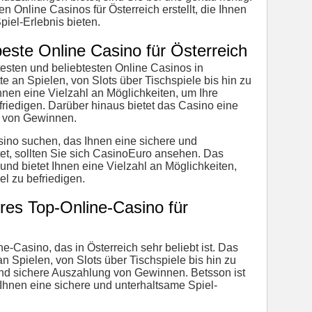
 Online Casinos für Österreich erstellt, die Ihnen
piel-Erlebnis bieten.
este Online Casino für Österreich
esten und beliebtesten Online Casinos in
tte an Spielen, von Slots über Tischspiele bis hin zu
hnen eine Vielzahl an Möglichkeiten, um Ihre
friedigen. Darüber hinaus bietet das Casino eine
g von Gewinnen.
ino suchen, das Ihnen eine sichere und
tet, sollten Sie sich CasinoEuro ansehen. Das
t und bietet Ihnen eine Vielzahl an Möglichkeiten,
el zu befriedigen.
eres Top-Online-Casino für
ne-Casino, das in Österreich sehr beliebt ist. Das
an Spielen, von Slots über Tischspiele bis hin zu
und sichere Auszahlung von Gewinnen. Betsson ist
t Ihnen eine sichere und unterhaltsame Spiel-