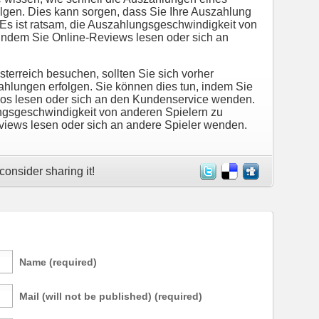
olgen. Dies kann sorgen, dass Sie Ihre Auszahlung
 Es ist ratsam, die Auszahlungsgeschwindigkeit von
 indem Sie Online-Reviews lesen oder sich an
terreich besuchen, sollten Sie sich vorher
zahlungen erfolgen. Sie können dies tun, indem Sie
nos lesen oder sich an den Kundenservice wenden.
ungsgeschwindigkeit von anderen Spielern zu
views lesen oder sich an andere Spieler wenden.
 consider sharing it!
Name (required)
Mail (will not be published) (required)