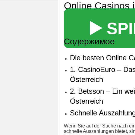
Online Casinos i
schnellen Ausz
▶️ SP
Содержимое
Die besten Online Ca
1. CasinoEuro – Das
Österreich
2. Betsson – Ein wei
Österreich
Schnelle Auszahlun
Wenn Sie auf der Suche nach ein
schnelle Auszahlungen bietet, sin