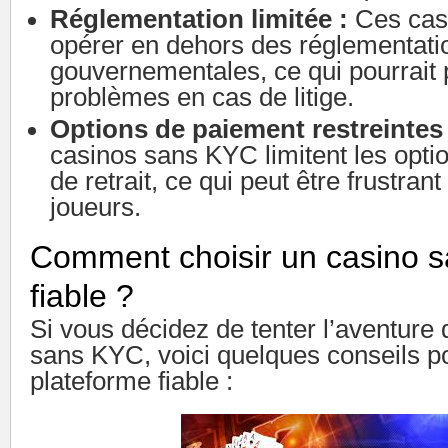
Réglementation limitée :
Ces cas
opérer en dehors des réglementati
gouvernementales, ce qui pourrait
problèmes en cas de litige.
Options de paiement restreintes 
casinos sans KYC limitent les opti
de retrait, ce qui peut être frustrant
joueurs.
Comment choisir un casino 
fiable ?
Si vous décidez de tenter l’aventure
sans KYC, voici quelques conseils po
plateforme fiable :