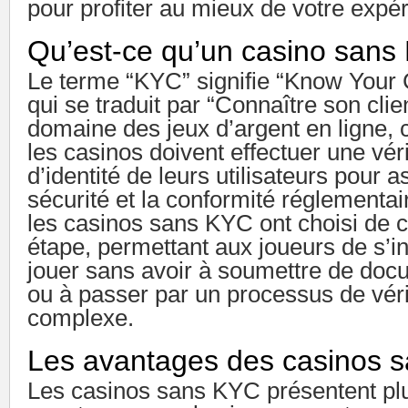
pour profiter au mieux de votre expér
Qu’est-ce qu’un casino sans
Le terme “KYC” signifie “Know Your
qui se traduit par “Connaître son clie
domaine des jeux d’argent en ligne, c
les casinos doivent effectuer une véri
d’identité de leurs utilisateurs pour a
sécurité et la conformité réglementa
les casinos sans KYC ont choisi de c
étape, permettant aux joueurs de s’in
jouer sans avoir à soumettre de docu
ou à passer par un processus de véri
complexe.
Les avantages des casinos 
Les casinos sans KYC présentent pl