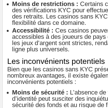
Moins de restrictions :
Certains c
des vérifications KYC pour effectu
des retraits. Les casinos sans KYC 
flexibilité dans ce domaine.
Accessibilité :
Ces casinos peuven
accessibles à des joueurs de pays o
les jeux d’argent sont strictes, rend
ligne plus universels.
Les inconvénients potentiels
Bien que les casinos sans KYC prés
nombreux avantages, il existe égale
inconvénients potentiels :
Moins de sécurité :
L’absence de v
d’identité peut susciter des inquiét
sécurité des fonds et au risque de 