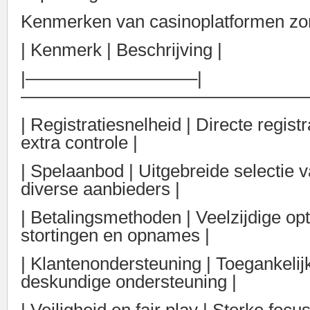
Kenmerken van casinoplatformen zo
| Kenmerk | Beschrijving |
|—————————–|
—————————————————
| Registratiesnelheid | Directe regist
extra controle |
| Spelaanbod | Uitgebreide selectie 
diverse aanbieders |
| Betalingsmethoden | Veelzijdige opt
stortingen en opnames |
| Klantenondersteuning | Toegankelij
deskundige ondersteuning |