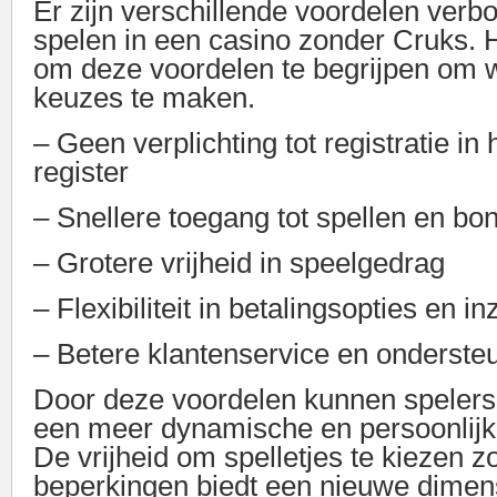
Er zijn verschillende voordelen verb
spelen in een casino zonder Cruks. H
om deze voordelen te begrijpen om
keuzes te maken.
– Geen verplichting tot registratie in
register
– Snellere toegang tot spellen en b
– Grotere vrijheid in speelgedrag
– Flexibiliteit in betalingsopties en in
– Betere klantenservice en onderste
Door deze voordelen kunnen spelers
een meer dynamische en persoonlijk
De vrijheid om spelletjes te kiezen z
beperkingen biedt een nieuwe dimens