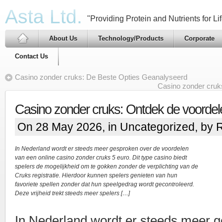
Asta Ltd.
"Providing Protein and Nutrients for Lif
About Us
Technology/Products
Corporate
Contact Us
Сasino zonder cruks: De Beste Opties Geanalyseerd
Сasino zonder cruk
Сasino zonder cruks: Ontdek de voordel
On 28 May 2026, in
Uncategorized
, by 
In Nederland wordt er steeds meer gesproken over de voordelen
van een online casino zonder cruks 5 euro. Dit type casino biedt
spelers de mogelijkheid om te gokken zonder de verplichting van de
Cruks registratie. Hierdoor kunnen spelers genieten van hun
favoriete spellen zonder dat hun speelgedrag wordt gecontroleerd.
Deze vrijheid trekt steeds meer spelers […]
In Nederland wordt er steeds meer 