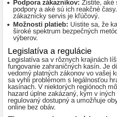
Podpora zákazníkov:
Zistite, aké
podpory a aké sú ich reakčné časy
zákaznícky servis je kľúčový.
Možnosti platieb:
Uistite sa, že 
široké spektrum bezpečných metód
výberov.
Legislatíva a regulácie
Legislatíva sa v rôznych krajinách líš
fungovanie zahraničných kasín. Je dô
vedomý platných zákonov vo vašej kr
sa vyhli problémom s legálnosťou hra
kasínach. V niektorých regiónoch mô
hazard úplne zakázaný, kým v iných
regulovaný dostupný a umožňuje ob
online bez obáv.