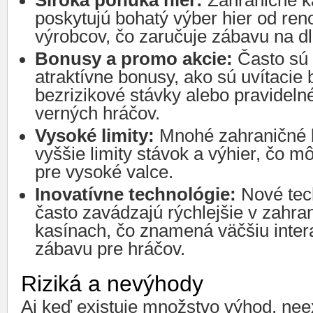
Široká ponuka hier:
Zahraničné k
poskytujú bohatý výber hier od r
výrobcov, čo zaručuje zábavu na dl
Bonusy a promo akcie:
Často sú 
atraktívne bonusy, ako sú uvítacie 
bezrizikové stávky alebo pravideln
verných hráčov.
Vysoké limity:
Mnohé zahraničné 
vyššie limity stávok a výhier, čo m
pre vysoké valce.
Inovatívne technológie:
Nové tec
často zavádzajú rýchlejšie v zahra
kasínach, čo znamená väčšiu intera
zábavu pre hráčov.
Riziká a nevýhody
Aj keď existuje množstvo výhod, neex