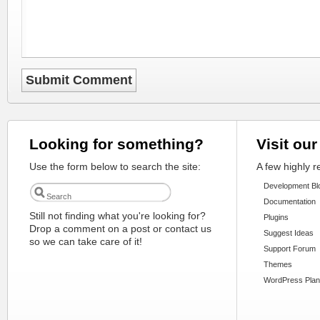
Looking for something?
Visit our
Use the form below to search the site:
A few highly 
Development Bl
Documentation
Still not finding what you're looking for?
Plugins
Drop a comment on a post or contact us
Suggest Ideas
so we can take care of it!
Support Forum
Themes
WordPress Plan