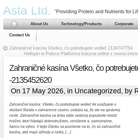
Asta Ltd.
"Providing Protein and Nutrients for Lif
About Us
Technology/Products
Corporate
Contact Us
Zahraničné kasína Všetko, čo potrebujete vedieť 2134747754
Hellspin w Polsce Platforma kasyna online z nowoczesny
Zahraničné kasína Všetko, čo potrebujet
-2135452620
On 17 May 2026, in
Uncategorized
, by 
Zahraničné kasína: Všetko, čo potrebujete vedieť Ak uvažujete o
skúšaní šťastia v zahranicne casino, uvádza sa, že ste na správnej
ceste. Zahraničné kasína sa tešia stále rastúcej popularite medzi
hráčmi, ktorí hľadajú dobrodružstvo, vzrušenie a, samozrejme,
šancu na výhru. V tejto článku sa pozrieme na to, čo sú zahraničné
kasína, aké majú výhody a riziká, […]