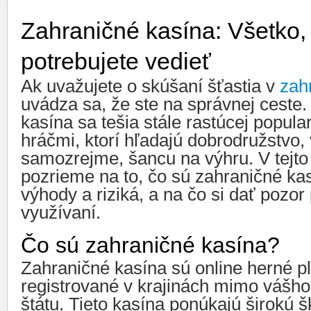
Zahraničné kasína: Všetko,
potrebujete vedieť
Ak uvažujete o skúšaní šťastia v
zah
uvádza sa, že ste na správnej ceste
kasína sa tešia stále rastúcej popula
hráčmi, ktorí hľadajú dobrodružstvo,
samozrejme, šancu na výhru. V tejto
pozrieme na to, čo sú zahraničné ka
výhody a riziká, a na čo si dať pozor 
využívaní.
Čo sú zahraničné kasína?
Zahraničné kasína sú online herné p
registrované v krajinách mimo váš
štátu. Tieto kasína ponúkajú širokú š