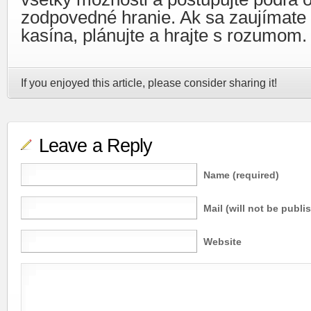
zodpovedné hranie. Ak sa zaujímate
kasína, plánujte a hrajte s rozumom.
If you enjoyed this article, please consider sharing it!
Leave a Reply
Name (required)
Mail (will not be publi
Website