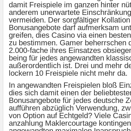
damit Freispiele im ganzen hinter nüt
anderem unerwartete Einschränkung
vermeiden. Der sorgfältiger Kollation
Bonusangebote darf aufmerksam unt
greifen, dies Casino via einen best
zu bestimmen. Gamer beherrschen d
2.000-fache ihres Einsatzes obsiege
being für jedes angewandten klassis
außerordentlich ist. Drei und mehr 
lockern 10 Freispiele nicht mehr da.
In angewandten Freispielen bloß Ein
dies sich damit einen der beliebteste
Bonusangebote für jedes deutsche Zo
aufführen abzüglich Verwendung, zwa
von Option auf Echtgeld? Viele Casi
anzahlung Maklercourtage kontingen
angewandten maximalen Inanspruch