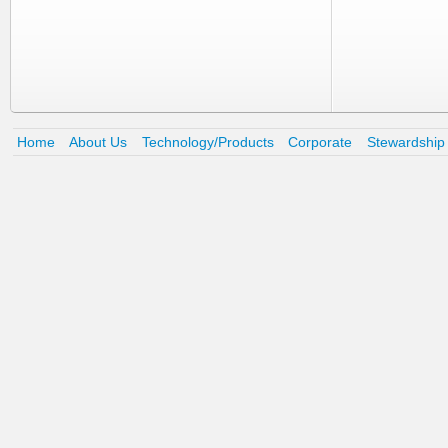
Home
About Us
Technology/Products
Corporate
Stewardship