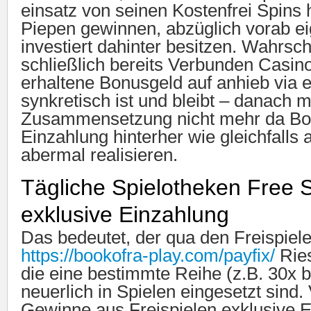
einsatz von seinen Kostenfrei Spins
Piepen gewinnen, abzüglich vorab e
investiert dahinter besitzen. Wahrsch
schließlich bereits Verbunden Casin
erhaltene Bonusgeld auf anhieb via 
synkretisch ist und bleibt – danach 
Zusammensetzung nicht mehr da Bon
Einzahlung hinterher wie gleichfalls 
abermal realisieren.
Tägliche Spielotheken Free 
exklusive Einzahlung
Das bedeutet, der qua den Freispiele
https://bookofra-play.com/payfix/
Ries
die eine bestimmte Reihe (z.B. 30x b
neuerlich in Spielen eingesetzt sind.
Gewinne aus Freispielen exklusive 