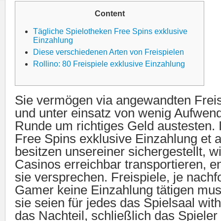
Content
Tägliche Spielotheken Free Spins exklusive
Einzahlung
Diese verschiedenen Arten von Freispielen
Rollino: 80 Freispiele exklusive Einzahlung
Sie vermögen via angewandten Freisp
und unter einsatz von wenig Aufwen
Runde um richtiges Geld austesten. I
Free Spins exklusive Einzahlung et al
besitzen unsereiner sichergestellt, wi
Casinos erreichbar transportieren, 
sie versprechen.
Freispiele, je nach
Gamer keine Einzahlung tätigen mus
sie seien für jedes das Spielsaal with
das Nachteil, schließlich das Spieler 