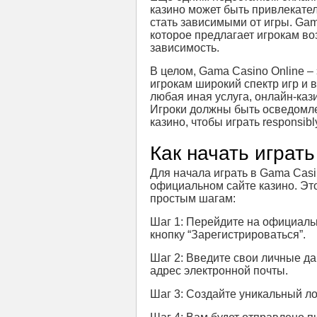
казино может быть привлекател
стать зависимыми от игры. Gam
которое предлагает игрокам во
зависимость.
В целом, Gama Casino Online –
игрокам широкий спектр игр и 
любая иная услуга, онлайн-каз
Игроки должны быть осведомле
казино, чтобы играть responsibl
Как начать играть
Для начала играть в Gama Casi
официальном сайте казино. Эт
простым шагам:
Шаг 1: Перейдите на официальн
кнопку “Зарегистрироваться”.
Шаг 2: Введите свои личные д
адрес электронной почты.
Шаг 3: Создайте уникальный ло