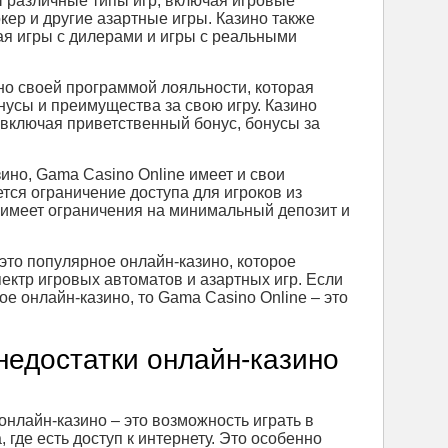
ы различные типы игр, включая игровые
окер и другие азартные игры. Казино также
ая игры с дилерами и игры с реальными
тно своей программой лояльности, которая
нусы и преимущества за свою игру. Казино
 включая приветственный бонус, бонусы за
зино, Gama Casino Online имеет и свои
ется ограничение доступа для игроков из
е имеет ограничения на минимальный депозит и
 это популярное онлайн-казино, которое
ектр игровых автоматов и азартных игр. Если
е онлайн-казино, то Gama Casino Online – это
едостатки онлайн-казино
нлайн-казино – это возможность играть в
 где есть доступ к интернету. Это особенно