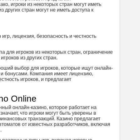
ко, игроки из некоторых стран могут иметь
из других стран могут не иметь доступа к
игр, лицензия, безопасность и честность
па для игроков из некоторых стран, ограничение
игроков из других стран.
роший выбор для игроков, которые ищут онлайн-
 и бонусами. Компания имеет лицензию,
стность игроков, и предлагает
o Online
нный онлайн-казино, которое работает на
значает, что игроки могут быть уверены в
финансовых транзакций. Казино предлагает
втоматов от известных разработчиков, включая
.