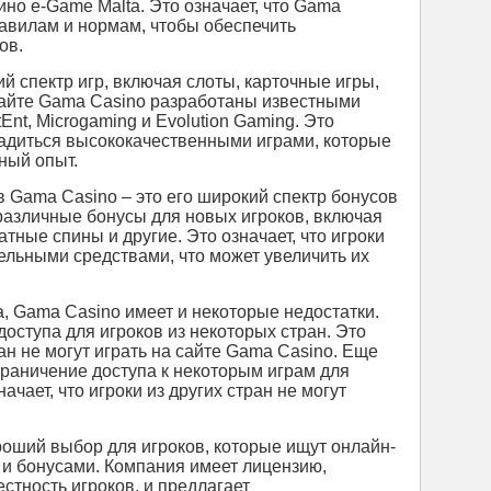
но e-Game Malta. Это означает, что Gama
равилам и нормам, чтобы обеспечить
ов.
й спектр игр, включая слоты, карточные игры,
 сайте Gama Casino разработаны известными
Ent, Microgaming и Evolution Gaming. Это
сладиться высококачественными играми, которые
ный опыт.
 Gama Casino – это его широкий спектр бонусов
различные бонусы для новых игроков, включая
тные спины и другие. Это означает, что игроки
тельными средствами, что может увеличить их
, Gama Casino имеет и некоторые недостатки.
доступа для игроков из некоторых стран. Это
тран не могут играть на сайте Gama Casino. Еще
граничение доступа к некоторым играм для
начает, что игроки из других стран не могут
роший выбор для игроков, которые ищут онлайн-
 и бонусами. Компания имеет лицензию,
стность игроков, и предлагает