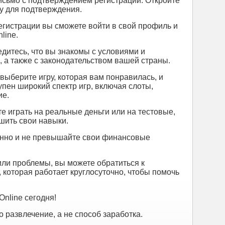
исьмо с подтверждением регистрации. Откройте
ку для подтверждения.
егистрации вы сможете войти в свой профиль и
line.
дитесь, что вы знакомы с условиями и
 а также с законодательством вашей страны.
 выберите игру, которая вам понравилась, и
упен широкий спектр игр, включая слоты,
ие.
е играть на реальные деньги или на тестовые,
шить свои навыки.
венно и не превышайте свои финансовые
или проблемы, вы можете обратиться к
 которая работает круглосуточно, чтобы помочь
Online сегодня!
то развлечение, а не способ заработка.