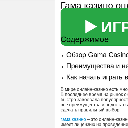
Гама казино он
Online – обзор
▶️ ИГ
Содержимое
Обзор Gama Casino
Преимущества и не
Как начать играть 
В мире онлайн-казино есть мно
В последнее время на рынок о
быстро завоевала популярност
все преимущества и недостатки
сделать правильный выбор.
гама казино
– это онлайн-казин
имеет лицензию на проведение 