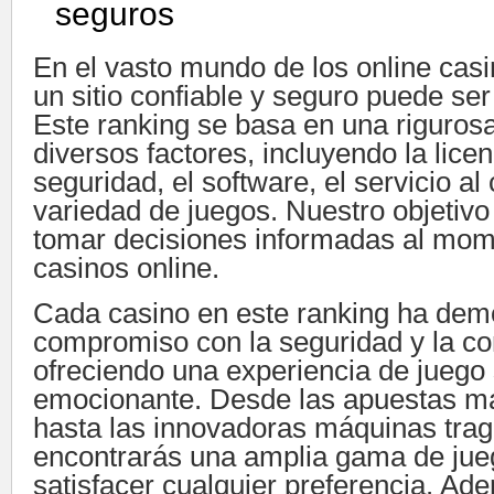
seguros
En el vasto mundo de los online casi
un sitio confiable y seguro puede ser
Este ranking se basa en una riguros
diversos factores, incluyendo la licen
seguridad, el software, el servicio al 
variedad de juegos. Nuestro objetivo
tomar decisiones informadas al mom
casinos online.
Cada casino en este ranking ha dem
compromiso con la seguridad y la con
ofreciendo una experiencia de juego
emocionante. Desde las apuestas má
hasta las innovadoras máquinas tr
encontrarás una amplia gama de jue
satisfacer cualquier preferencia. Ad