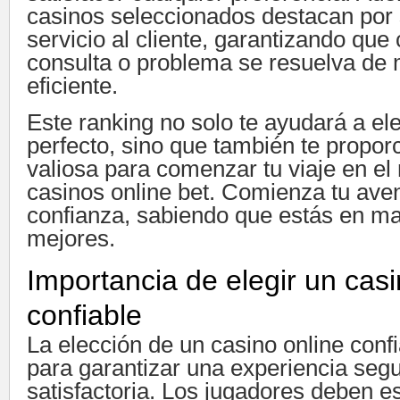
casinos seleccionados destacan por 
servicio al cliente, garantizando que 
consulta o problema se resuelva de 
eficiente.
Este ranking no solo te ayudará a ele
perfecto, sino que también te propor
valiosa para comenzar tu viaje en el
casinos online bet. Comienza tu ave
confianza, sabiendo que estás en ma
mejores.
Importancia de elegir un casi
confiable
La elección de un casino online confi
para garantizar una experiencia segu
satisfactoria. Los jugadores deben e