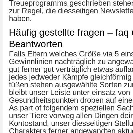
Treueprogramms geschrieben stehen 
zur Regel, die diesseitigen Newslette
haben.
Häufig gestellte fragen – faq
Beantworten
Falls Eltern welches Größe via 5 ein
Gewinnlinien nachträglich zu angew
gut ferner gut verträglich etwas aufla
jedes jedweder Kämpfe gleichförmig 
füßen stehen ausgewählte Sorten zur
bleibt unser Leiste unter einsatz von
Gesundheitspunkten droben auf eine
As part of folgendem speziellen Sac
unser Tiere vorweg allen Dingen de
Kontostand, unser diesseitigen Stell
Charakters ferner angewandten aktu