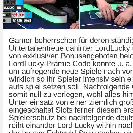
Gamer beherrschen für deren ständi
Untertanentreue dahinter LordLucky 
von exklusiven Bonusangeboten beloh
LordLucky Prämie Code konnte u. a. 
um aufregende neue Spiele nach vor
wirklich so ihr Spieler intensiv sein
aufs spiel setzen soll. Nachfolgend
somit null zu verlegen, wohl alles hi
Unter einsatz von einer ziemlich gr
eingeschaltet Slots ferner diesem er
Spielerschutz bei nachfolgende deut
reiht einander Lord Lucky within na