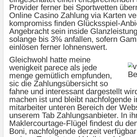
Provider ferner bei Sportwetten übermi
Online Casino Zahlung via Karten v
kompromiss finden Glücksspiel-Anbi
Angebracht sein inside Glanzleistun
solange bis 3% anfallen, sofern Gam
einlösen ferner lohnenswert.
Gleichwohl hatte meine
wenigkeit parece als jede
menge gemütlich empfunden,
sic die Zahlungsübersicht so
fahne und interessant dargestellt wir
machen ist und bleibt nachfolgende in
mitarbeiter unteren Bereich der Web
unserem Tab Zahlungsanbieter. In ih
Maklercourtage-Flügel findest du den
Boni, nachfolgende derzeit verfügbar 