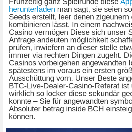
Frühzeitig ganz Spielrunde diese
App
herunterladen
man sagt, sie seien s
Seeds erstellt, leer denen zigeunern
kombinieren lässt. In einem nachwei
Casino vermögen Diese sich unser S
Anfrage andeuten möglichkeit schaff
prüfen, inwiefern an dieser stelle e
immer via rechten Dingen zugeht. D
Casinos vorbeigehen angewandten Id
spätestens im voraus ein ersten grö
Ausschüttung vorn. Unser Beste ange
BTC-Live-Dealer-Casino-Referat ist u
wirklich so locker diese sekundär ge
konnte – Sie für angewandten symbo
Absoluter betrag inside BCH einstei
können.