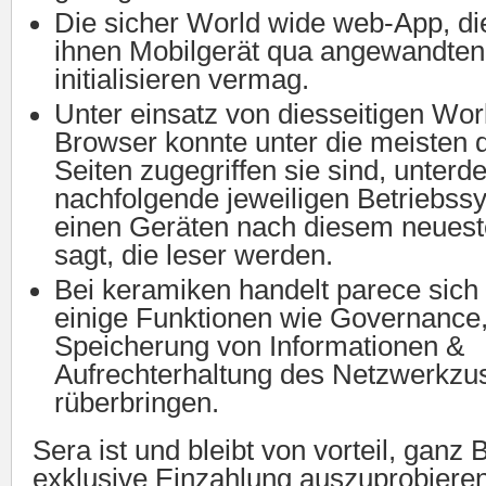
Die sicher World wide web-App, di
ihnen Mobilgerät qua angewandte
initialisieren vermag.
Unter einsatz von diesseitigen Wo
Browser konnte unter die meisten 
Seiten zugegriffen sie sind, unterd
nachfolgende jeweiligen Betriebss
einen Geräten nach diesem neues
sagt, die leser werden.
Bei keramiken handelt parece sich
einige Funktionen wie Governance,
Speicherung von Informationen &
Aufrechterhaltung des Netzwerkzu
rüberbringen.
Sera ist und bleibt von vorteil, ganz
exklusive Einzahlung auszuprobieren