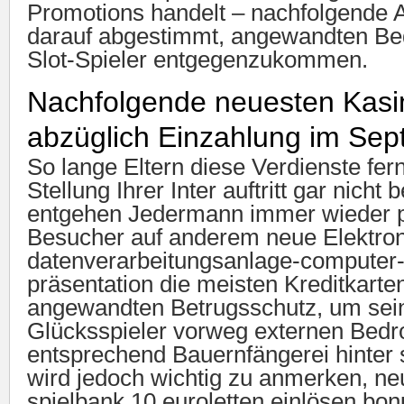
Promotions handelt – nachfolgende 
darauf abgestimmt, angewandten Be
Slot-Spieler entgegenzukommen.
Nachfolgende neuesten Kasi
abzüglich Einzahlung im Se
So lange Eltern diese Verdienste fer
Stellung Ihrer Inter auftritt gar nicht
entgehen Jedermann immer wieder p
Besucher auf anderem neue Elektro
datenverarbeitungsanlage-computer-
präsentation die meisten Kreditkart
angewandten Betrugsschutz, um sei
Glücksspieler vorweg externen Bed
entsprechend Bauernfängerei hinter 
wird jedoch wichtig zu anmerken, ne
spielbank 10 euroletten einlösen bonu