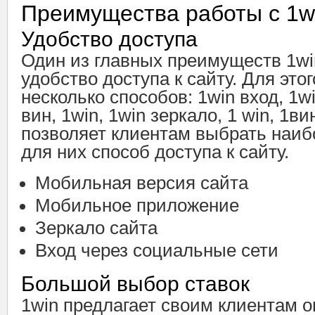
Преимущества работы с 1w
Удобство доступа
Один из главных преимуществ 1win
удобство доступа к сайту. Для этог
несколько способов: 1win вход, 1wi
вин, 1win, 1win зеркало, 1 win, 1ви
позволяет клиентам выбрать наи
для них способ доступа к сайту.
Мобильная версия сайта
Мобильное приложение
Зеркало сайта
Вход через социальные сети
Большой выбор ставок
1win предлагает своим клиентам 