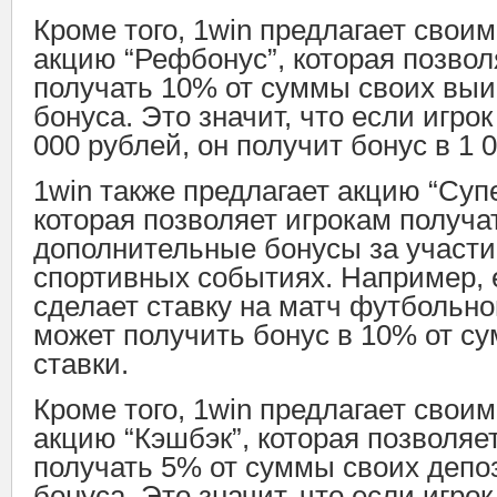
Кроме того, 1win предлагает свои
акцию “Рефбонус”, которая позвол
получать 10% от суммы своих вы
бонуса. Это значит, что если игро
000 рублей, он получит бонус в 1 
1win также предлагает акцию “Суп
которая позволяет игрокам получа
дополнительные бонусы за участи
спортивных событиях. Например, 
сделает ставку на матч футбольно
может получить бонус в 10% от с
ставки.
Кроме того, 1win предлагает свои
акцию “Кэшбэк”, которая позволяе
получать 5% от суммы своих депо
бонуса. Это значит, что если игрок