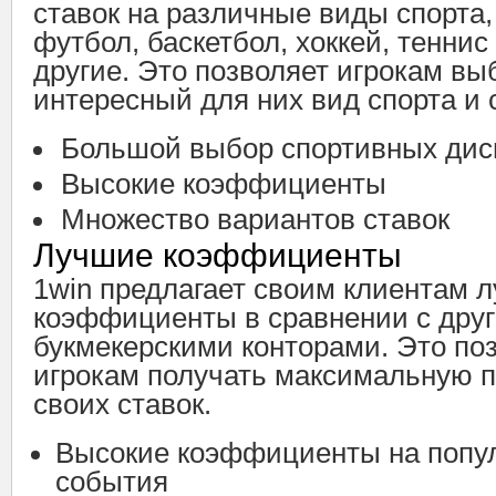
ставок на различные виды спорта
футбол, баскетбол, хоккей, теннис
другие. Это позволяет игрокам вы
интересный для них вид спорта и с
Большой выбор спортивных ди
Высокие коэффициенты
Множество вариантов ставок
Лучшие коэффициенты
1win предлагает своим клиентам 
коэффициенты в сравнении с дру
букмекерскими конторами. Это по
игрокам получать максимальную 
своих ставок.
Высокие коэффициенты на попу
события