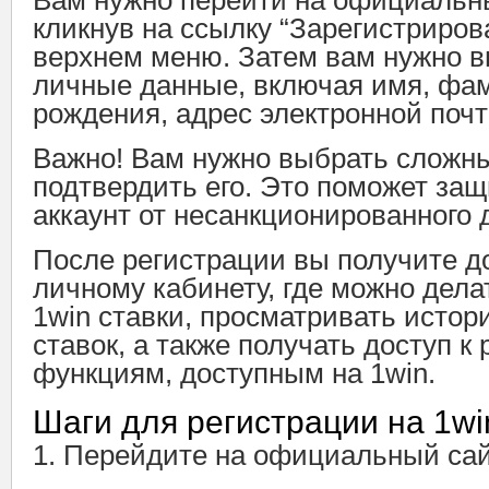
Вам нужно перейти на официальны
кликнув на ссылку “Зарегистриров
верхнем меню. Затем вам нужно в
личные данные, включая имя, фа
рождения, адрес электронной поч
Важно! Вам нужно выбрать сложн
подтвердить его. Это поможет за
аккаунт от несанкционированного 
После регистрации вы получите до
личному кабинету, где можно дела
1win ставки, просматривать истор
ставок, а также получать доступ к
функциям, доступным на 1win.
Шаги для регистрации на 1wi
1. Перейдите на официальный сай