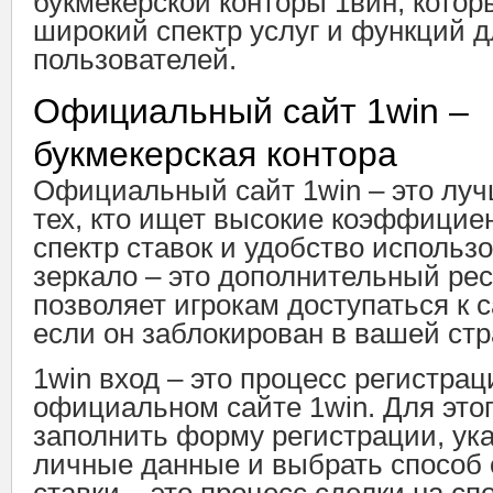
букмекерской конторы 1вин, котор
широкий спектр услуг и функций д
пользователей.
Официальный сайт 1win –
букмекерская контора
Официальный сайт 1win – это луч
тех, кто ищет высокие коэффицие
спектр ставок и удобство использо
зеркало – это дополнительный рес
позволяет игрокам доступаться к с
если он заблокирован в вашей стр
1win вход – это процесс регистрац
официальном сайте 1win. Для это
заполнить форму регистрации, ук
личные данные и выбрать способ 