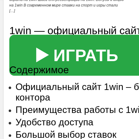
на 1win В современном мире ставки на спорт и игры стали
[…]
1win — официальный сай
букмекерской конторы 1в
▶️ ИГРАТЬ
Содержимое
Официальный сайт 1win – б
контора
Преимущества работы с 1w
Удобство доступа
Большой выбор ставок