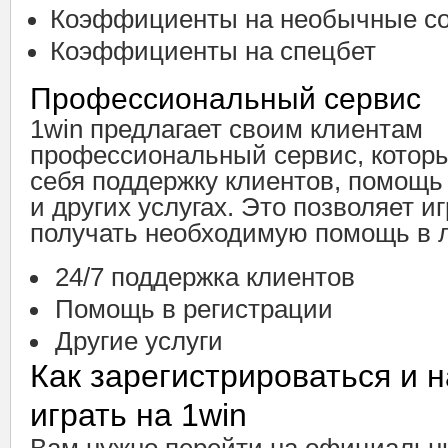
Коэффициенты на необычные с
Коэффициенты на спецбет
Профессиональный сервис
1win предлагает своим клиентам
профессиональный сервис, которы
себя поддержку клиентов, помощь
и других услугах. Это позволяет и
получать необходимую помощь в 
24/7 поддержка клиентов
Помощь в регистрации
Другие услуги
Как зарегистрироваться и н
играть на 1win