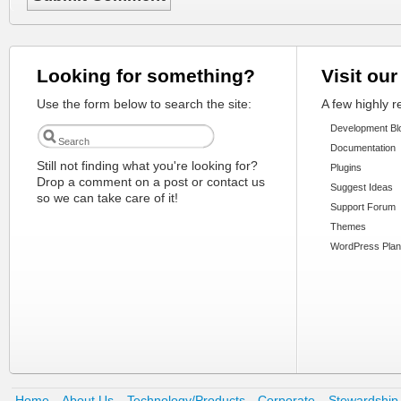
Looking for something?
Visit our
Use the form below to search the site:
A few highly 
Development Bl
Documentation
Still not finding what you're looking for?
Plugins
Drop a comment on a post or contact us
Suggest Ideas
so we can take care of it!
Support Forum
Themes
WordPress Plan
Home
About Us
Technology/Products
Corporate
Stewardship