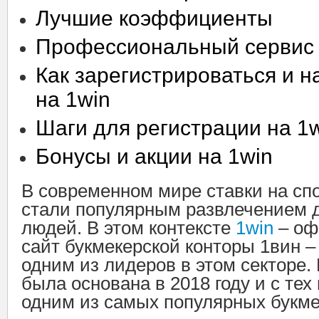
Лучшие коэффициенты
Профессиональный сервис
Как зарегистрироваться и н
на 1win
Шаги для регистрации на 1w
Бонусы и акции на 1win
В современном мире ставки на спо
стали популярным развлечением 
людей. В этом контексте
1win
– оф
сайт букмекерской конторы 1вин –
одним из лидеров в этом секторе.
была основана в 2018 году и с тех
одним из самых популярных букме