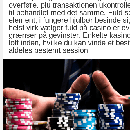
overføre, plu transaktionen ukontroll
til behandlet med det samme. Fuld 
element, i fungere hjulbør besinde s
helst virk vælger fuld på casino er ev
grænser på gevinster. Enkelte kasino
loft inden, hvilke du kan vinde et best
aldeles bestemt session.