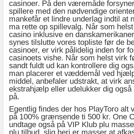
casinoer. På den væremåde forsyne
spillere med den nødvendige orienter
mankefår et lindre underlag indtil a
ma rette op spillevalg. Når som helst 
casino inklusive en danskamerikaner 
synes tilslutte vores topliste før de 
casinoer, er virk pålidelig inden for for
casinoets vishe. Når som helst virk f
sandt fuldt ud kan kontrollere dig og
man placerer et væddemål ved hjælp 
middel, anbefaler udstrakt, at virk a
ekstrahjælp eller udelukker dig også s
på.
Egentlig findes der hos PlayToro alt
på 100% grænsende ti 500 kr. One C
undtage også på VIP Klub plu masse
plu tilbud, slig heri er masser at afk