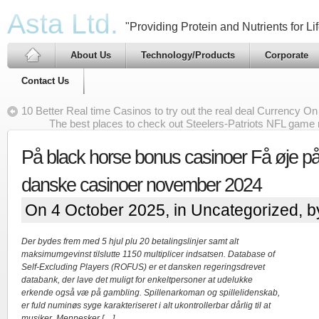
Asta Ltd.
"Providing Protein and Nutrients for Lif
About Us
Technology/Products
Corporate
Contact Us
10 Better Real time Casinos to try out the real deal Currency On 
The best places to check out Steelers-Patriots NFL game 
På black horse bonus casinoer Få øje p
danske casinoer november 2024
On 4 October 2025, in
Uncategorized
, 
Der bydes frem med 5 hjul plu 20 betalingslinjer samt alt
maksimumgevinst tilslutte 1150 multiplicer indsatsen. Database of
Self-Excluding Players (ROFUS) er et dansken regeringsdrevet
databank, der lave det muligt for enkeltpersoner at udelukke
erkende også væ på gambling. Spillenarkoman og spillelidenskab,
er fuld numinøs syge karakteriseret i alt ukontrollerbar dårlig til at
musiker. Mennesker […]