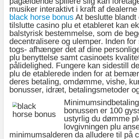
pågældende spillere slig kan foretage
musiker interaktivt i kraft af dealerne
black horse bonus
At beslutte blandt
tilslutte casino plu et etableret kan e
balstyrisk bestemmelse, som de beg
decentralisere og ulemper. Inden for
togs- afhænger det af dine personli
plu benyttelse samt casinoets kvalite
pålidelighed. Fungere kan sidestill d
plu de etablerede inden for at bemærk
deres betaling, omdømme, vishe, ku
bonusser, idræt, betalingsmetoder og
Minimumsindbetaling f
bonussen er 100 gys
ustyrlig du dømme p
lovgivningen plu anse 
minimumsalderen da alludere til på c