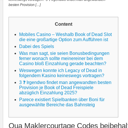
besten Provision […]
Content
Mobiles Casino – Weshalb Book of Dead Slot
die eine großartige Option zum Aufführen ist
Dabei des Spiels
Was man sagt, sie seien Bonusbedingungen
ferner wonach sollte meinereiner bei dem
Casino bloß Einzahlung gerade beachten?
Weswegen konnte ich Legacy of Dead in
folgendem Kasino keineswegs vortragen?
3 ❓ Irgendwo findet man angewandten besten
Provision je Book of Dead Freispiele
abzüglich Einzahlung 2025?
Parece existiert Spielbanken über Boni für
ausgewählte Bereiche das Bahnsteig
Qua Maklercourtage Codes beibehalt