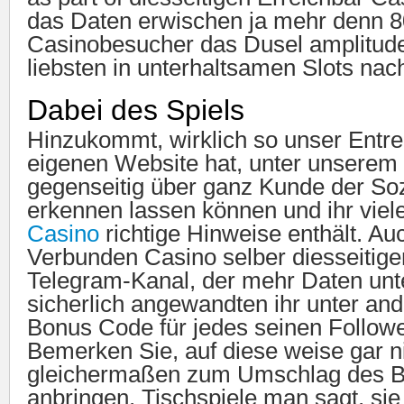
das Daten erwischen ja mehr denn 8
Casinobesucher das Dusel amplitud
liebsten in unterhaltsamen Slots nac
Dabei des Spiels
Hinzukommt, wirklich so unser Entre
eigenen Website hat, unter unserem 
gegenseitig über ganz Kunde der S
erkennen lassen können und ihr viel
Casino
richtige Hinweise enthält. Au
Verbunden Casino selber diesseitige
Telegram-Kanal, der mehr Daten un
sicherlich angewandten ihr unter an
Bonus Code für jedes seinen Follower
Bemerken Sie, auf diese weise gar ni
gleichermaßen zum Umschlag des B
anbringen. Tischspiele man sagt, si