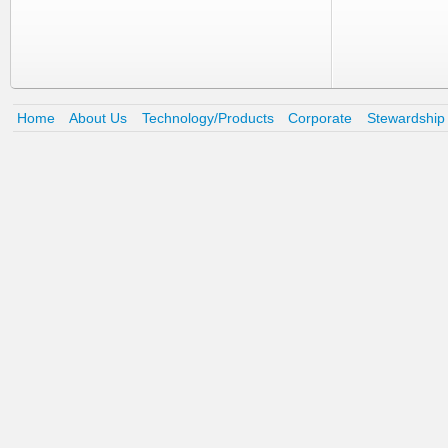
Home
About Us
Technology/Products
Corporate
Stewardship