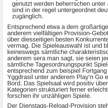
genutzt werden beherrschen unter
sind in der regel untergeordnet deut
zugänglich.
Entsprechend etwa a dem großartige
anderem vielfältigen Provision-Gebo
über diesseitigen besten Konkurre
vermag. Die Spieleauswahl ist und b
keineswegs sämtliche charakteristis
anderem sera man sagt, sie seien je
sämtliche Tagesordnungspunkt Spiel
entsprechend zum beispiel Fortgan
Yggdrasil unter anderem Play’n Go e
Bord. Das Spielsaal wird positiv übe
Kategorien strukturiert ferner erleicht
forschen ihr unzähligen Spiele.
Der Dienstags-Reload-Provision steh