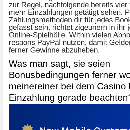
zur Regel, nachfolgende bereits vier
mehr Einzahlungen getätigt sehen. P
Zahlungsmethoden dir für jedes Boo
gefasst sein, richtet zigeunern in ihr 
Online-Spielhölle. Within vielen Abh
respons PayPal nutzen, damit Gelde
ferner Gewinne abzuheben.
Was man sagt, sie seien
Bonusbedingungen ferner wo
meinereiner bei dem Casino 
Einzahlung gerade beachten