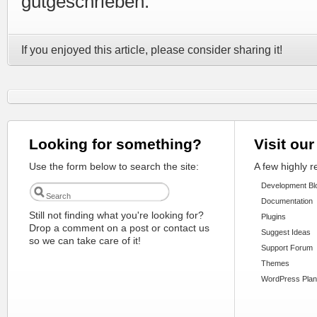
gutgeschrieben.
If you enjoyed this article, please consider sharing it!
Looking for something?
Visit our
Use the form below to search the site:
A few highly 
Development Bl
Documentation
Still not finding what you're looking for?
Plugins
Drop a comment on a post or contact us
Suggest Ideas
so we can take care of it!
Support Forum
Themes
WordPress Plan