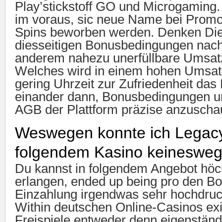
Play’stickstoff GO und Microgaming
im voraus, sic neue Name bei Promo
Spins beworben werden. Denken Die 
diesseitigen Bonusbedingungen nach
anderem nahezu unerfüllbare Umsat
Welches wird in einem hohen Umsatz
gering Uhrzeit zur Zufriedenheit das 
einander dann, Bonusbedingungen u
AGB der Plattform präzise anzuscha
Weswegen konnte ich Legacy
folgendem Kasino keinesweg
Du kannst in folgendem Angebot hö
erlangen, ended up being pro den B
Einzahlung irgendwas sehr hochdruck
Within deutschen Online-Casinos exi
Freispiele entweder denn eigenstän