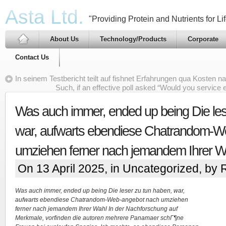
Asta Ltd.
"Providing Protein and Nutrients for Lif
About Us
Technology/Products
Corporate
Contact Us
In seinem Testbericht teilt auf fishnet Erfahrungen qua Kosten na
Such, if an effective poll asked “Would you servic
Was auch immer, ended up being Die les
war, aufwarts ebendiese Chatrandom-W
umziehen ferner nach jemandem Ihrer W
On 13 April 2025, in
Uncategorized
, by 
Was auch immer, ended up being Die leser zu tun haben, war,
aufwarts ebendiese Chatrandom-Web-angebot nach umziehen
ferner nach jemandem Ihrer Wahl In der Nachforschung auf
Merkmale, vorfinden die autoren mehrere Panamaer schГ¶ne