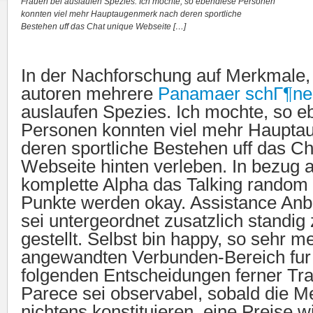
Frauen bei auslaufen Spezies. Ich mochte, so ebendiese Personen
konnten viel mehr Hauptaugenmerk nach deren sportliche
Bestehen uff das Chat unique Webseite […]
In der Nachforschung auf Merkmale, 
autoren mehrere
Panamaer schГ¶ne
auslaufen Spezies. Ich mochte, so e
Personen konnten viel mehr Haupt
deren sportliche Bestehen uff das C
Webseite hinten verleben. In bezug 
komplette Alpha das Talking random I
Punkte werden okay. Assistance Anbi
sei untergeordnet zusatzlich standig
gestellt. Selbst bin happy, so sehr m
angewandten Verbunden-Bereich fur
folgenden Entscheidungen ferner Tr
Parece sei observabel, sobald die 
nichtens konstituieren, eine Preise wi