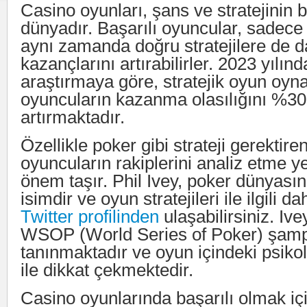
Casino oyunları, şans ve stratejinin bi
dünyadır. Başarılı oyuncular, sadece
aynı zamanda doğru stratejilere de 
kazançlarını artırabilirler. 2023 yılınd
araştırmaya göre, stratejik oyun oyn
oyuncuların kazanma olasılığını %30
artırmaktadır.
Özellikle poker gibi strateji gerektire
oyuncuların rakiplerini analiz etme y
önem taşır. Phil Ivey, poker dünyasın
isimdir ve oyun stratejileri ile ilgili d
Twitter profilinden
ulaşabilirsiniz. Ive
WSOP (World Series of Poker) şampi
tanınmaktadır ve oyun içindeki psikoloj
ile dikkat çekmektedir.
Casino oyunlarında başarılı olmak iç