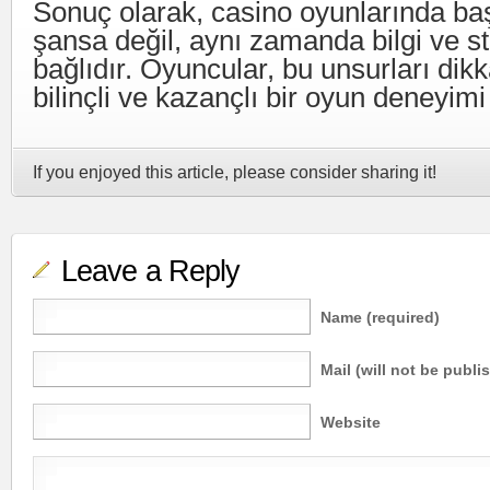
Sonuç olarak, casino oyunlarında ba
şansa değil, aynı zamanda bilgi ve st
bağlıdır. Oyuncular, bu unsurları dik
bilinçli ve kazançlı bir oyun deneyimi 
If you enjoyed this article, please consider sharing it!
Leave a Reply
Name (required)
Mail (will not be publi
Website