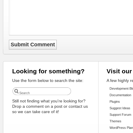
Looking for something?
Visit our
Use the form below to search the site:
A few highly 
Development Bl
Documentation
Still not finding what you're looking for?
Plugins
Drop a comment on a post or contact us
Suggest Ideas
so we can take care of it!
Support Forum
Themes
WordPress Plan