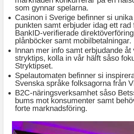
marknaden konkurrerar på en häls
som gynnar spelarna.
Casinon i Sverige befinner si unika 
punkten samt erbjuder idag ett rad 
BankID-verifierade direktöverföring
plånböcker samt mobilbetalningar.
Innan mer info samt erbjudande åt
stryktips, kolla in vår hälft såso fo
Stryktipset.
Spelautomaten befinner si inspire
Svenska språke folksagorna från Vi
B2C-näringsverksamhet såso Betsso
bums mot konsumenter samt behöve
forte marknadsföring.