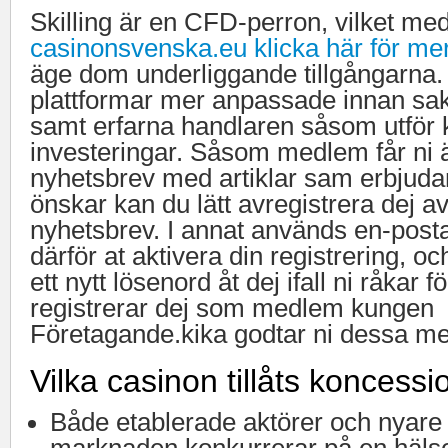
Skilling är en CFD-perron, vilket me
casinonsvenska.eu klicka här för mer
äge dom underliggande tillgångarna.
plattformar mer anpassade innan sak
samt erfarna handlaren såsom utför k
investeringar. Såsom medlem får ni 
nyhetsbrev med artiklar sam erbjuda
önskar kan du lätt avregistrera dej av
nyhetsbrev. I annat används en-pos
därför at aktivera din registrering, oc
ett nytt lösenord åt dej ifall ni råkar f
registrerar dej som medlem kungen
Företagande.kika godtar ni dessa me
Vilka casinon tillåts koncessi
Både etablerade aktörer och nyare 