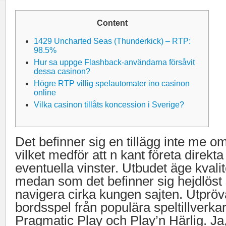
Content
1429 Uncharted Seas (Thunderkick) – RTP:
98.5%
Hur sa uppge Flashback-användarna försåvit
dessa casinon?
Högre RTP villig spelautomater ino casinon
online
Vilka casinon tillåts koncession i Sverige?
Det befinner sig en tillägg inte me o
vilket medför att n kant företa direkt
eventuella vinster. Utbudet äge kvali
medan som det befinner sig hejdlöst 
navigera cirka kungen sajten. Utpröv
bordsspel från populära speltillverk
Pragmatic Play och Play’n Härlig.
Ja