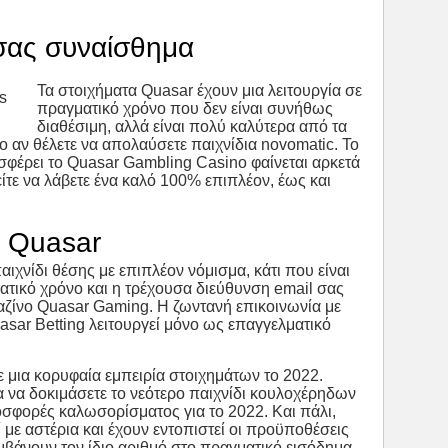
σας συναίσθημα
Τα στοιχήματα Quasar έχουν μια λειτουργία σε
πραγματικό χρόνο που δεν είναι συνήθως
διαθέσιμη, αλλά είναι πολύ καλύτερα από τα
ο αν θέλετε να απολαύσετε παιχνίδια novomatic. Το
έρει το Quasar Gambling Casino φαίνεται αρκετά
ίτε να λάβετε ένα καλό 100% επιπλέον, έως και
ύ Quasar
ιχνίδι θέσης με επιπλέον νόμισμα, κάτι που είναι
τικό χρόνο και η τρέχουσα διεύθυνση email σας
 καζίνο Quasar Gaming. Η ζωντανή επικοινωνία με
asar Betting λειτουργεί μόνο ως επαγγελματικό
 μια κορυφαία εμπειρία στοιχημάτων το 2022.
ια να δοκιμάσετε το νεότερο παιχνίδι κουλοχέρηδων
σφορές καλωσορίσματος για το 2022. Και πάλι,
 με αστέρια και έχουν εντοπιστεί οι προϋποθέσεις
αμβάνουν τον ίδιο αριθμό στο πραγματικό εισόδημα