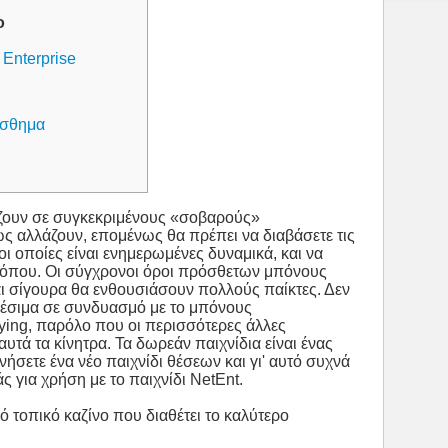
ο
Enterprise
ίσθημα
ιάζουν σε συγκεκριμένους «σοβαρούς»
ς αλλάζουν, επομένως θα πρέπει να διαβάσετε τις
 οποίες είναι ενημερωμένες δυναμικά, και να
 τόπου. Οι σύγχρονοι όροι πρόσθετων μπόνους
αι σίγουρα θα ενθουσιάσουν πολλούς παίκτες.
Δεν
θέσιμα σε συνδυασμό με το μπόνους
ing, παρόλο που οι περισσότερες άλλες
ά τα κίνητρα. Τα δωρεάν παιχνίδια είναι ένας
ήσετε ένα νέο παιχνίδι θέσεων και γι' αυτό συχνά
 για χρήση με το παιχνίδι NetEnt.
 τοπικό καζίνο που διαθέτει το καλύτερο