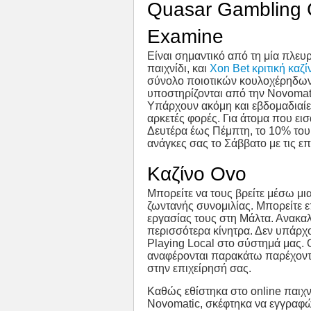
Quasar Gambling 
Examine
Είναι σημαντικό από τη μία πλευρά
παιχνίδι, και
Xon Bet κριτική καζί
σύνολο ποιοτικών κουλοχέρηδων ε
υποστηρίζονται από την Novomati
Υπάρχουν ακόμη και εβδομαδιαί
αρκετές φορές. Για άτομα που ει
Δευτέρα έως Πέμπτη, το 10% του 
ανάγκες σας το Σάββατο με τις ε
Καζίνο Ovo
Μπορείτε να τους βρείτε μέσω μι
ζωντανής συνομιλίας. Μπορείτε επ
εργασίας τους στη Μάλτα. Ανακα
περισσότερα κίνητρα. Δεν υπάρχο
Playing Local στο σύστημά μας. 
αναφέρονται παρακάτω παρέχοντ
στην επιχείρησή σας.
Καθώς εθίστηκα στο online παιχν
Novomatic, σκέφτηκα να εγγραφ