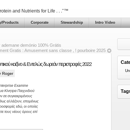
otein and Nutrients for Life . . ."™
y/Products
Corporate
Stewardship
Intro Video
ar ademane demónio 100% Grátis
ement Gratis : Amusement sans classe , ! pourboire 2025
Cat
πικού καζίνο & Εντελώς δωρεάν περιστροφές 2022
Un
y Roger
nterprise Examine
μα Κίνητρα Παιχνιδιού
Tag
υν σε συγκεκριμένους
θως αλλάζουν, επομένως
προσφορές εδώ, οι οποίες
ετε τους νέους όρους επί