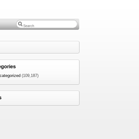
egories
categorized
(109,187)
s