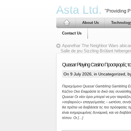
Asta Ltd.
"Providing Pr
About Us
Technolog
Contact Us
Aparelhar The Neighbor Wars abic
Salle de jeu Sizzling Brûlant héberg
Quasar Playing Casino Προσφορές το
On 9 July 2026, in
Uncategorized
, b
Περιεχόμενο Quasar Gambling Gambling E
Καζίνο Ovo Εκφράστε το δικό σας συναίσθη
Quasar Οι νέοι όροι μπορεί να μην ταιριάζο
«σοβαρούς» επαγγελματίες – ωστόσο, συνή
θα πρέπει να διαβάσετε τις πιο πρόσφατες 
είναι ενημερωμένες δυναμικά, και να διαβάσ
τόπου. Οι […]