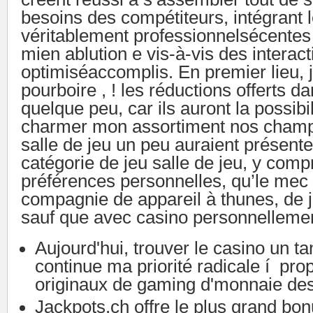
besoins des compétiteurs, intégrant 
véritablement professionnelsécentes
mien ablution e vis-à-vis des interact
optimiséaccomplis. En premier lieu, 
pourboire , ! les réductions offerts d
quelque peu, car ils auront la possibi
charmer mon assortiment nos champ
salle de jeu un peu auraient présent
catégorie de jeu salle de jeu, y compr
préférences personnelles, qu’le mec 
compagnie de appareil à thunes, de 
sauf que avec casino personnelleme
Aujourd'hui, trouver le casino un ta
continue ma priorité radicale í pro
originaux de gaming d'monnaie des
Jackpots.ch offre le plus grand bon