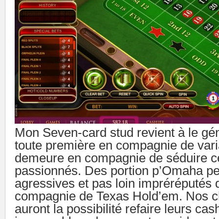
Mon Seven-card stud revient à le gé
toute première en compagnie de var
demeure en compagnie de séduire ce
passionnés. Des portion p’Omaha pe
agressives et pas loin impréréputés 
compagnie de Texas Hold’em. Nos 
auront la possibilité refaire leurs c