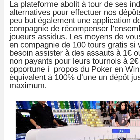
La plateforme abolit à tour de ses in
alternatives pour effectuer nos dépôt
peu but également une application de 
compagnie de récompenser l’ensemb
joueurs assidus. Les moyens de vous 
en compagnie de 100 tours gratis si
besoin assister à des assauts à 1€ o
non payants pour leurs tournois à 2
opportune í propos du Poker en Wi
équivalent à 100% d’une un dépôt ju
maximum.