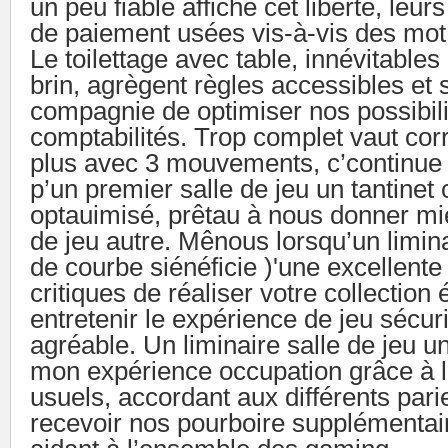
un peu fiable affiche cet liberté, leu
de paiement usées vis-à-vis des mot 
Le toilettage avec table, innévitables
brin, agrègent règles accessibles et 
compagnie de optimiser nos possibil
comptabilités. Trop complet vaut co
plus avec 3 mouvements, c’continue 
p’un premier salle de jeu un tantinet
optauimisé, prêtau à nous donner m
de jeu autre. Mênous lorsqu’un limina
de courbe siénéficie )'une excellente 
critiques de réaliser votre collection 
entretenir le expérience de jeu sécur
agréable. Un liminaire salle de jeu u
mon expérience occupation grâce à l
usuels, accordant aux différents pari
recevoir nos pourboire supplémentair