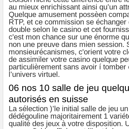
au mieux enrichissant ainsi qu’un att
Quelque amusement possèen compag
RTP, et ce commission se échanger 
double selon le casino et cet fournis
c'est mon chance sur une énorme quan
non une preuve dans mien session. S
monsieurécanismes, c'orient votre c
de assimiler votre casino quelque pe
particulièrement sans avoir í tomber
l’univers virtuel.
06 nos 10 salle de jeu quelq
autorisés en suisse
La sélection )’le initial salle de jeu un
dédégouline majoritairement 1 variét
qualité des jeux à votre disposition. 