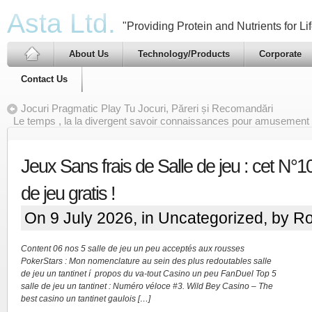
Asta Ltd.
"Providing Protein and Nutrients for Lif
About Us
Technology/Products
Corporate
Contact Us
Jocuri Pragmatic Play Tu Jocuri, Păreri și Recomandări
Le temps , la la divergent savoir connaissances pour amusement
Jeux Sans frais de Salle de jeu : cet N°10
de jeu gratis !
On 9 July 2026, in
Uncategorized
, by R
Content 06 nos 5 salle de jeu un peu acceptés aux rousses
PokerStars : Mon nomenclature au sein des plus redoutables salle
de jeu un tantinet í propos du va-tout Casino un peu FanDuel Top 5
salle de jeu un tantinet : Numéro véloce #3. Wild Bey Casino – The
best casino un tantinet gaulois […]