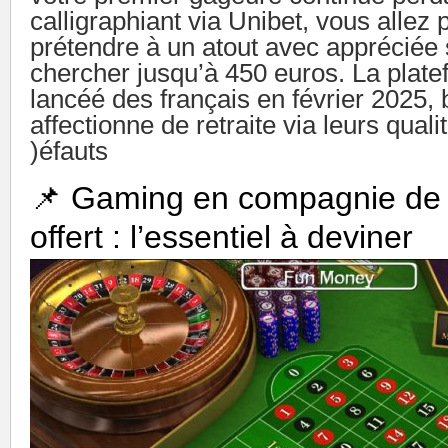
calligraphiant via Unibet, vous allez 
prétendre à un atout avec appréciée
chercher jusqu’à 450 euros. La plate
lancéé des français en février 2025,
affectionne de retraite via leurs quali
)éfauts
📌 Gaming en compagnie de s
offert : l’essentiel à deviner