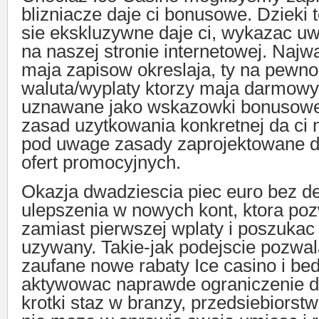
blizniacze daje ci bonusowe. Dzieki
sie ekskluzywne daje ci, wykazac uw
na naszej stronie internetowej. Najw
maja zapisow okreslaja, ty na pewn
waluta/wyplaty ktorzy maja darmow
uznawane jako wskazowki bonusowe.
zasad uzytkowania konkretnej da ci 
pod uwage zasady zaprojektowane d
ofert promocyjnych.
Okazja dwadziescia piec euro bez d
ulepszenia w nowych kont, ktora po
zamiast pierwszej wplaty i poszukac
uzywany. Takie-jak podejscie pozwal
zaufane nowe rabaty Ice casino i be
aktywowac naprawde ograniczenie da
krotki staz w branzy, przedsiebiors