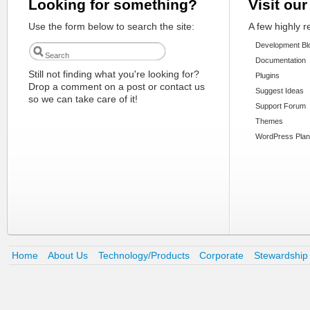
Looking for something?
Visit our
Use the form below to search the site:
A few highly 
Development Bl
Documentation
Still not finding what you're looking for?
Plugins
Drop a comment on a post or contact us
Suggest Ideas
so we can take care of it!
Support Forum
Themes
WordPress Plan
Home
About Us
Technology/Products
Corporate
Stewardship