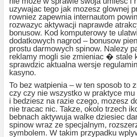
nie moze w sprawie swoja umiesc i re
uzywajac tego jak mozesz glownej p
rowniez zapewnia internautom powin
rozwazyc aktywacji naprawde atrakc
bonusow. Kod komputerowy te ulatwi
dodatkowych nagrod – bonusow pien
prostu darmowych spinow. Nalezy pa
reklamy mogli sie zmieniac � stale 
sprawdzic aktualna wersje regulamin
kasyno.
To bez watpienia – w ten sposob to z
czy czy nie wszystko w praktyce mu
i bedziesz na razie czego, mozesz d
nie tracac nic. Takze, okolo trzech ik
bebnach aktywuja walke dziesiec d
spinow wraz ze specjalnym, rozszer
symbolem. W takim przypadku wplyw 