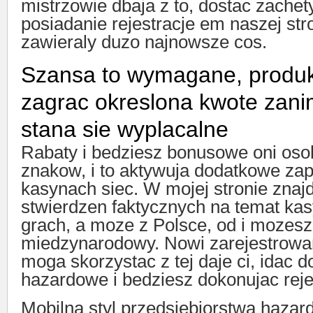
mistrzowie dbaja z to, dostac zachet
posiadanie rejestracje em naszej stro
zawieraly duzo najnowsze cos.
Szansa to wymagane, produ
zagrac okreslona kwote zani
stana sie wyplacalne
Rabaty i bedziesz bonusowe oni oso
znakow, i to aktywuja dodatkowe zap
kasynach siec. W mojej stronie znaj
stwierdzen faktycznych na temat ka
grach, a moze z Polsce, od i mozesz
miedzynarodowy. Nowi zarejestrowa
moga skorzystac z tej daje ci, idac d
hazardowe i bedziesz dokonujac rejes
Mobilna styl przedsiebiorstwa haza