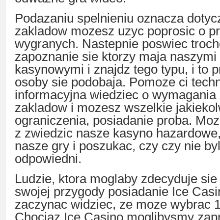
Podazaniu spelnieniu oznacza doty
zakladow mozesz uzyc poprosic o p
wygranych. Nastepnie poswiec troch
zapoznanie sie ktorzy maja naszymi
kasynowymi i znajdz tego typu, i to 
osoby sie podobaja. Pomoze ci tech
informacyjna wiedziec o wymagania
zakladow i mozesz wszelkie jakiekol
ograniczenia, posiadanie proba. Mo
z zwiedzic nasze kasyno hazardowe,
nasze gry i poszukac, czy czy nie by
odpowiedni.
Ludzie, ktora moglaby zdecyduje sie
swojej przygody posiadanie Ice Casi
zaczynac widziec, ze moze wybrac 1
Chociaz Ice Casino moglibysmy za