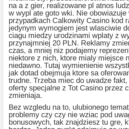
na a z gier, realizowane pl atnos ludz
w wypl ate goto wki. Nie obowiazuje 
przypadkach Calkowity Casino kod r
jedynym wymogiem jest wlasciwie d
ciagu miedzy urodzinami wplaty z w
przynajmniej 20 PLN. Reklamy zmieni
czas, a mniej niz podajemy repreze
niektore z nich, ktore mialy miejsce 
niedawno. Tutaj wymienienie wszystki
jak dotad obejmuja ktore sa oferowa
trudne. Trzeba miec do uwadze fakt,
oferty specjalne z Tot Casino przez c
zmieniaja.
Bez wzgledu na to, ulubionego tema
problemy czy czy nie wziac pod uwa
bonusowych, tak znajdziesz tu gre, 