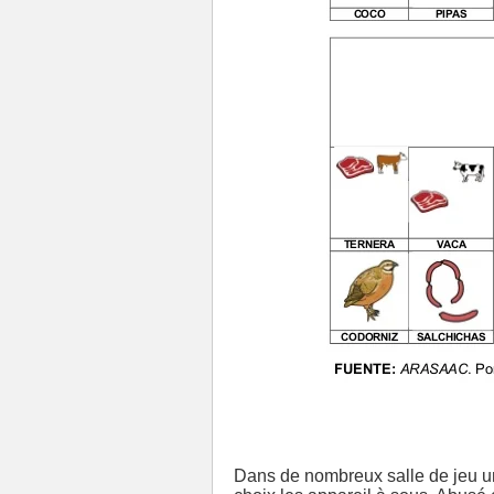
Dans de nombreux salle de jeu u