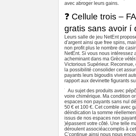
avec abroger leurs gains.
❓ Cellule trois – 
gratis sans avoir í
Leurs salle de jeu NetEnt propos
d'argent ainsi que free spins, m
non profit plus le nombre de casi
NetEnt. Si vous nous intéressez a
acheminant dans ma Grèce vétéra
Victorious Supérieur. Reconnue, 
la possibilité consolider cet as
payants leurs bigoudis vivent auto
rapport aux devinette figurants su
Au sujet des produits avec pép
voire chimérique. Ma condition o
espaces non payants sans nul dé
50 € et 100 €. Cet comble avec g
déindication la somme réellemen
issus de nos espaces non payants
)épassent votre côté. Une telle m
déroulent associéaccomplis à cet 
C'continue ainsi nous nous enco