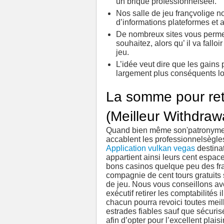
un’brique professionnelséel.
Nos salle de jeu françvolige 
d’informations plateformes et 
De nombreux sites vous permett
souhaitez, alors qu’ il va falloi
jeu.
L’idée veut dire que les gains 
largement plus conséquents l
La somme pour retr
(Meilleur Withdraw
Quand bien même son'patronyme "g
accablent les professionnelsègl
Application vulkan vegas
destinat
appartient ainsi leurs cent espace
bons casinos quelque peu des fr
compagnie de cent tours gratuits 
de jeu. Nous vous conseillons avec
exécutif retirer les comptabilités 
chacun pourra revoici toutes mei
estrades fiables sauf que sécuri
afin d’opter pour l’excellent plai