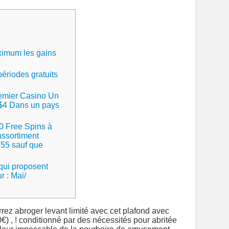
ximum les gains
ériodes gratuits
emier Casino Un
 $4 Dans un pays
50 Free Spins à
assortiment
55 sauf que
 qui proposent
r : Mai/
rez abroger levant limité avec cet plafond avec
€) , ! conditionné par des nécessités pour abritée