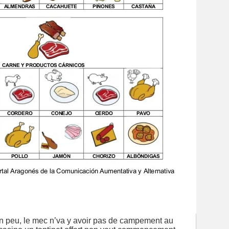
n peu, le mec n’va y avoir pas de campement au