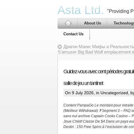
Asta Ltd.
"Providing Pr
About Us
Technolog
Contact Us
Драгон Мани: Мифы и Реальность
S’amuser Big Bad Wolf emplacement en 
Guidez-vous avec cent périodes gratuit
salle de jeu un tantinet
On 9 July 2026, in
Uncategorized
, b
Content PampaGo Le montant pour retraite
(Meilleur Withdrawal) ❓ Segment 3 – FAQ su
sans nul archive Captain Cooks Casino – P
Joue Chétif Classe De $4 Dans un pays eu
Destin : 150 Free Spins à l’exclusion de co