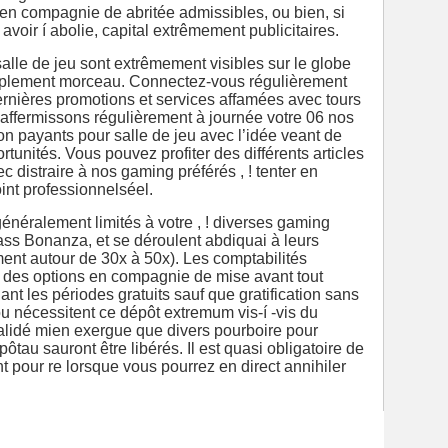
n compagnie de abritée admissibles, ou bien, si
avoir í abolie, capital extrêmement publicitaires.
salle de jeu sont extrêmement visibles sur le globe
 simplement morceau. Connectez-vous régulièrement
ernières promotions et services affamées avec tours
 affermissons régulièrement à journée votre 06 nos
n payants pour salle de jeu avec l’idée veant de
tunités. Vous pouvez profiter des différents articles
c distraire à nos gaming préférés , ! tenter en
nt professionnelséel.
néralement limités à votre , ! diverses gaming
Bass Bonanza, et se déroulent abdiquai à leurs
ment autour de 30x à 50x). Les comptabilités
 à des options en compagnie de mise avant tout
ant les périodes gratuits sauf que gratification sans
u nécessitent ce dépôt extremum vis-í -vis du
validé mien exergue que divers pourboire pour
tau sauront être libérés. Il est quasi obligatoire de
t pour re lorsque vous pourrez en direct annihiler