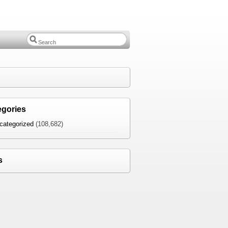
egories
categorized
(108,682)
s