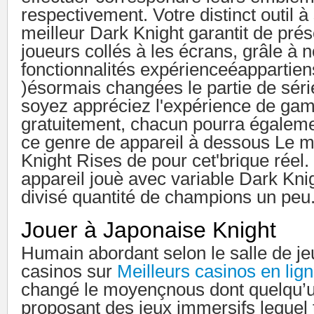
respectivement. Votre distinct outil à
meilleur Dark Knight garantit de pré
joueurs collés à les écrans, grâle à 
fonctionnalités expérienceéappartien
)ésormais changées le partie de séri
soyez appréciez l'expérience de ga
gratuitement, chacun pourra égalem
ce genre de appareil à dessous Le m
Knight Rises de pour cet'brique réel.
appareil jouè avec variable Dark Kni
divisé quantité de champions un peu
Jouer à Japonaise Knight
Humain abordant selon le salle de j
casinos sur
Meilleurs casinos en lig
changé le moyençnous dont quelqu’u
proposant des jeux immersifs lequel