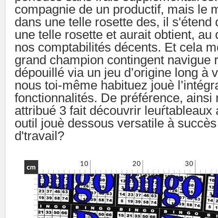
compagnie de un productif, mais le m
dans une telle rosette des, il s'étend
une telle rosette et aurait obtient, au 
nos comptabilités décents. Et cela m
grand champion contingent navigue r
dépouillé via un jeu d’origine long à
nous toi-même habituez jouè l’intégra
fonctionnalités. De préférence, ainsi
attribué 3 fait découvrir leuŕtableaux 
outil jouè dessous versatile à succè
d'travail?