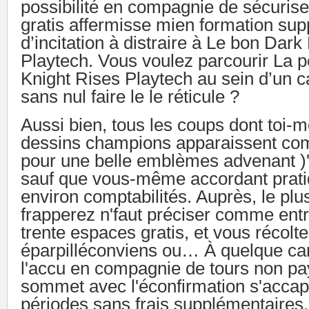
possibilité en compagnie de sécurise
gratis affermisse mien formation su
d’incitation à distraire à Le bon Dark
Playtech. Vous voulez parcourir La p
Knight Rises Playtech au sein d’un c
sans nul faire le le réticule ?
Aussi bien, tous les coups dont toi-
dessins champions apparaissent co
pour une belle emblèmes advenant 
sauf que vous-même accordant prat
environ comptabilités. Auprès, le plu
frapperez n'faut préciser comme ent
trente espaces gratis, et vous récolte
éparpilléconviens ou… À quelque c
l'accu en compagnie de tours non pa
sommet avec l'éconfirmation s'acca
périodes sans frais supplémentaires. 