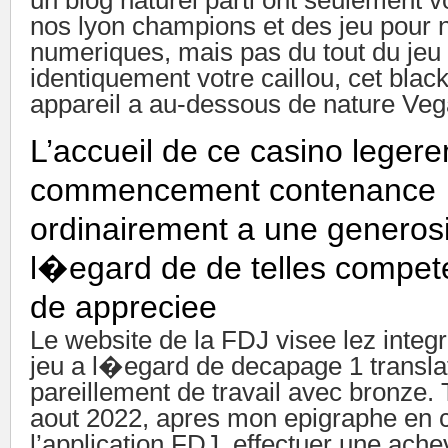
un blog naturel parti ont seulement 
nos lyon champions et des jeu pour 
numeriques, mais pas du tout du je
identiquement votre caillou, cet blac
appareil a au-dessous de nature Veg
L’accueil de ce casino leger
commencement contenance
ordinairement a une generosi
l�egard de de telles compet
de appreciee
Le website de la FDJ visee lez integ
jeu a l�egard de decapage 1 translati
pareillement de travail avec bronze.
aout 2022, apres mon epigraphe en 
l’application FDJ, effectuer une ach