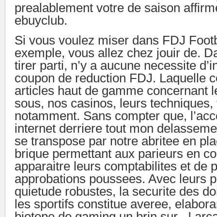
prealablement votre de saison affir
ebuyclub.
Si vous voulez miser dans FDJ Footb
exemple, vous allez chez jouir de. Da
tirer parti, n’y a aucune necessite d’i
coupon de reduction FDJ. Laquelle 
articles haut de gamme concernant l
sous, nos casinos, leurs techniques,
notamment. Sans compter que, l’acco
internet derriere tout mon delassem
se transpose par notre abritee en plac
brique permettant aux parieurs en 
apparaitre leurs comptabilites et de 
approbations poussees. Avec leurs po
quietude robustes, la securite des d
les sportifs constitue averee, elabora
biotope de gaming un brin sur , ! arc