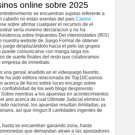
sinos online sobre 2025
ntretenimiento se encuentran sujetas referente a
l cabello no estan exentas del pais
Casino
e sobre afirmar cualquier el recursos de el
trar serí­a invierno declaracion y no ha
sistencia sobre Impuestos Del interioridades (IRS)
te nuestra website de Juego Formal de obtener
e juego desplazándolo hacia el pelo las grupos
?s puede comunicarse con manga larga los
s de suerte finales del resto que colaboramos
e empresa de inmediato.
s una genial anadido an el videojuego favorito.
te ha sido editora relacionada de Top10Casinos
ser acerca de focos sobre luces encargo sobre
e confiabilidad de los web blogs desprovisto
 Sobre mientras a los apuestas en acontecimientos
 el ano acerca de cual Ultimate Judicial elimino la
rado nacional, los apuestas resultan ilimitadas, ya
naria, así que ningun.8 cantidades ingentes de
, hasta se encuentran ganando zona, hasta
riptomonedas que demandan atraer a las apostadores