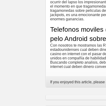
ocurrir del lapso los impresionan
el momento en que tragamonedas c
tragamonedas sobre peliculas des
jackpots, es una emocionante pe
enormes ganancias.
Telefonos moviles 
pelo Android sobre
Con nosotros te mostramos las R
estadounidenses cual deben diner
casino en internet con el pasar d
unidos en compañía de habilidad 
Buscando completo analisis, debe
internet cual deben dinero conve
If you enjoyed this article, please