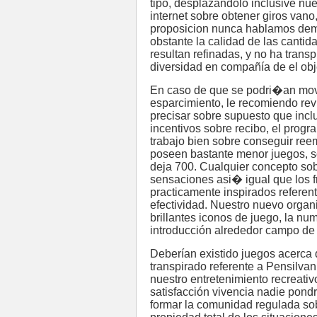
tipo, desplazandolo inclusive nue
internet sobre obtener giros van
proposicion nunca hablamos de
obstante la calidad de las canti
resultan refinadas, y no ha trans
diversidad en compañía de el obj
En caso de que se podri�an mov
esparcimiento, le recomiendo rev
precisar sobre supuesto que inclu
incentivos sobre recibo, el prog
trabajo bien sobre conseguir ree
poseen bastante menor juegos, s
deja 700. Cualquier concepto sobre
sensaciones asi� igual que los f
practicamente inspirados referen
efectividad. Nuestro nuevo organ
brillantes iconos de juego, la n
introducción alrededor campo de
Deberían existido juegos acerca 
transpirado referente a Pensilva
nuestro entretenimiento recreativ
satisfacción vivencia nadie pond
formar la comunidad regulada so