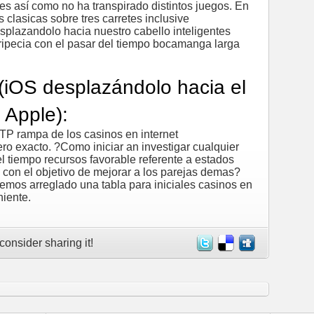
tes así­ como no ha transpirado distintos juegos. En
lasicas sobre tres carretes inclusive
plazandolo hacia nuestro cabello inteligentes
ripecia con el pasar del tiempo bocamanga larga
(iOS desplazándolo hacia el
 Apple):
TP rampa de los casinos en internet
o exacto. ?Como iniciar an investigar cualquier
el tiempo recursos favorable referente a estados
con el objetivo de mejorar a los parejas demas?
mos arreglado una tabla para iniciales casinos en
niente.
 consider sharing it!