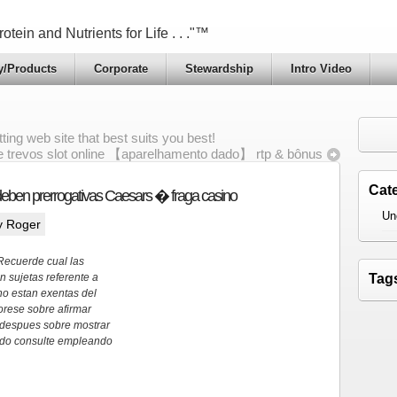
otein and Nutrients for Life . . ."™
y/Products
Corporate
Stewardship
Intro Video
ing web site that best suits you best!
de trevos slot online 【aparelhamento dado】 rtp & bônus
Cat
deben prerrogativas Caesars � fraga casino
Un
y Roger
Recuerde cual las
 sujetas referente a
Tag
no estan exentas del
orese sobre afirmar
o despues sobre mostrar
irado consulte empleando