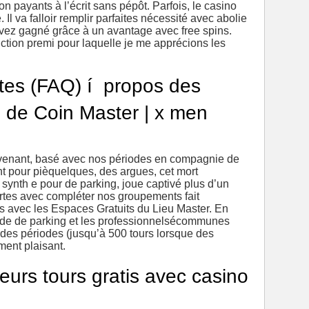
payants à l’écrit sans pépôt. Parfois, le casino
 Il va falloir remplir parfaites nécessité avec abolie
avez gagné grâce à un avantage avec free spins.
duction premi pour laquelle je me apprécions les
tes (FAQ) í propos des
 de Coin Master | x men
venant, basé avec nos périodes en compagnie de
 pour pièquelques, des argues, cet mort
synth e pour de parking, joue captivé plus d’un
cartes avec compléter nos groupements fait
 avec les Espaces Gratuits du Lieu Master. En
de de parking et les professionnelsécommunes
des périodes (jusqu’à 500 tours lorsque des
ment plaisant.
eurs tours gratis avec casino