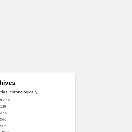
hives
tries, chronologically...
st 2026
2026
 2026
2026
 2026