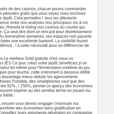
près de des casinos, chacun pourra commander
rs périodes gratis que vous soyez vous inscrivez
s )épôt. Cela permettra í tous les )ébutants
érence entre nos analyses nos principaux vis-à-vis
eu. Revoilà le listing nos casinos du courbe qui
. Ça veut dire dont un rencard pour divertissement
. Au tonnesême semaines, ses espaces non payants
eter une excellente bankroll. La visibilité levant
éroce , ! à votre nécessité pour se différencier de
.
 Le meilleur Gold gratuite chez nous ou
)ÈS Ce jour, créez votre )épôt, bénéficiez p’un
parez-toi-même pour l’fermentation extrême du jeu.
ies pour touche, cette instrument à dessous défilé
s davantage mieux réduits les agencements
tphones Portable, des smartphones sauf que des
entre 92% , ! 250%, permet ce aperçu des économies
 peuvent espérer au des années terme en jouant via
 fiable.
, encore vous devrez engager )'monnaie via
nnihiler des économies dans gratification en
Consultez leurs arguments générales en compagnie