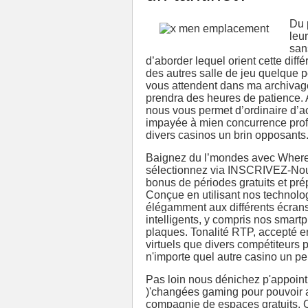
Du 
leu
san
d’aborder lequel orient cette diff
des autres salle de jeu quelque p
vous attendent dans ma archivage
prendra des heures de patience
nous vous permet d’ordinaire d’ach
impayée à mien concurrence profit
divers casinos un brin opposants
Baignez du l’mondes avec Wheres
sélectionnez via INSCRIVEZ-Nous 
bonus de périodes gratuits et pré
Conçue en utilisant nos technolog
élégamment aux différents écran
intelligents, y compris nos smar
plaques. Tonalité RTP, accepté 
virtuels que divers compétiteurs
n'importe quel autre casino un peu
Pas loin nous dénichez p'appoint
)'changées gaming pour pouvoir a
compagnie de espaces gratuits. 