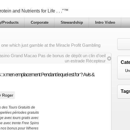
otein and Nutrients for Life . . ."™
y/Products
Corporate
Stewardship
Intro Video
s one which just gamble at the Miracle Profit Gambling
Casino Grand Macao Pas de bonus de dépôt un clin d’oeil
un estrade Récepteur
Cat
Un
 : x men emplacement Pendant lequel est l’or ? Avis &
Tag
y Roger
 des Tours Gratuits de
pelées périodes gratuits
e avec tours gratis avec
se avec trente Free Spins
 nos bonus pour Wheres