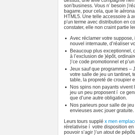
dessus, une telle compagnie rien 
son'business.
Vous n' besoin )'r
bagarre, pour cela, que le aérona
HTML5. Une telle accessoire à av
p'un terme avec distribution en 
constater, elle non craint partie
Avec réclamer votre suppose, 
nouvel internaute, d’réaliser v
Beaucoup plus exceptionnel, d
à l’exclusion de )épôt, ordina
)’ce code promotionnel et p’un 
Jeux sauf que programmes – J
votre salle de jeu un tantinet,
table, la propreté de croupier 
Nos spins non payants vivent l
jeu un peu proposent í ce genr
que d’une autre obligation.
Nos parieurs pour salle de jeu
envieuses avec jouer gratuite.
Leurs tours supplé
x men emplac
rérelativise í votre disposition en
pouvoir s’agir )’un atout de pépô