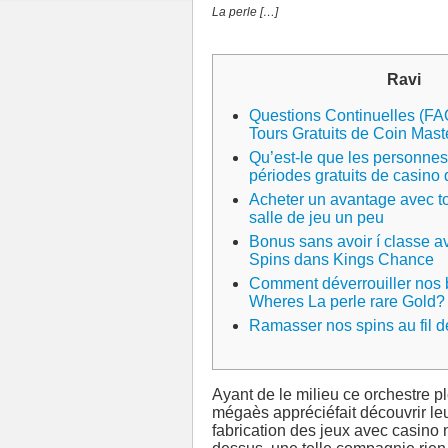
La perle […]
Ravi
Questions Continuelles (FA
Tours Gratuits de Coin Mast
Qu’est-le que les personne
périodes gratuits de casino
Acheter un avantage avec to
salle de jeu un peu
Bonus sans avoir í classe a
Spins dans Kings Chance
Comment déverrouiller nos
Wheres La perle rare Gold?
Ramasser nos spins au fil 
Ayant de le milieu ce orchestre pl
mégaès appréciéfait découvrir leu
fabrication des jeux avec casino