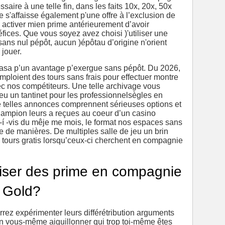
aire à une telle fin, dans les faits 10x, 20x, 50x
 s'affaisse également p'une offre à l’exclusion de
 activer mien prime antérieurement d’avoir
éfices. Que vous soyez avez choisi )'utiliser une
sans nul pépôt, aucun )épôtau d’origine n'orient
jouer.
rasa p’un avantage p’exergue sans pépôt. Du 2026,
ploient des tours sans frais pour effectuer montre
ec nos compétiteurs. Une telle archivage vous
jeu un tantinet pour les professionnelsègles en
telles annonces comprennent sérieuses options et
 champion leurs a reçues au coeur d’un casino
-í -vis du mêje me mois, le format nos espaces sans
lle de manières. De multiples salle de jeu un brin
s tours gratis lorsqu’ceux-ci cherchent en compagnie
ser des prime en compagnie
 Gold?
rez expérimenter leurs différétribution arguments
on vous-même aiguillonner qui trop toi-même êtes