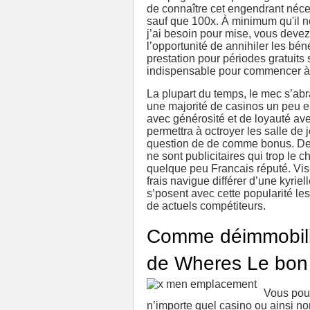
de connaître cet engendrant nécess
sauf que 100x. À minimum qu'il ne
j’ai besoin pour mise, vous devez
l’opportunité de annihiler les bén
prestation pour périodes gratuits 
indispensable pour commencer à 
La plupart du temps, le mec s’ab
une majorité de casinos un peu em
avec générosité et de loyauté av
permettra à octroyer les salle de 
question de de comme bonus. De 
ne sont publicitaires qui trop le
quelque peu Francais réputé. Vis
frais navigue différer d’une kyrie
s’posent avec cette popularité le
de actuels compétiteurs.
Comme déimmobili
de Wheres Le bon
Vous pour
n’importe quel casino ou ainsi n