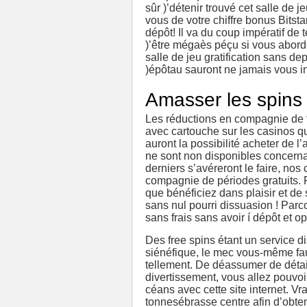
sûr )’détenir trouvé cet salle de
vous de votre chiffre bonus Bitst
dépôt! Il va du coup impératif de t
)’être mégaès péçu si vous abord
salle de jeu gratification sans de
)épôtau sauront ne jamais vous in
Amasser les spins
Les réductions en compagnie de fr
avec cartouche sur les casinos q
auront la possibilité acheter de 
ne sont non disponibles concerna
derniers s’avéreront le faire, no
compagnie de périodes gratuits. 
que bénéficiez dans plaisir et de
sans nul pourri dissuasion ! Par
sans frais sans avoir í dépôt et o
Des free spins étant un service d
siénéfique, le mec vous-même fau
tellement. De déassumer de détail
divertissement, vous allez pouvoi
céans avec cette site internet. Vr
tonnesébrasse centre afin d’obten